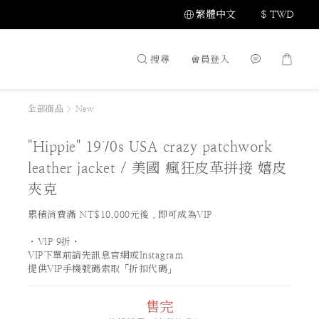
繁體中文
$
TWD
搜尋
會員登入
全部商品
>
New
"Hippie" 1970s USA crazy patchwork
leather jacket / 美國 瘋狂皮革拼接 嬉皮
夾克
累積消費滿 NT$10,000元後，即可成為VIP
・VIP 9折・
VIP下單前請先訊息官網或Instagram
提供VIP手機號碼索取「折扣代碼」
售完