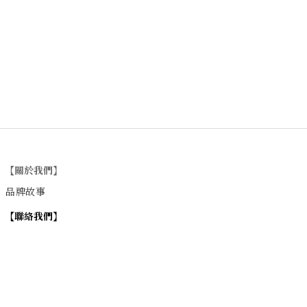
【關於我們】
品牌故事
【
聯絡我們
】
Instagram
：
v
intage_0311
：
地址
台北市士林區大西路74巷16號1樓
Email
：vintage20170311@gmail.com