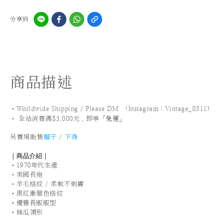
分享到
商品描述
•Worldwide Shipping / Please DM (Instagram：Vintage_0311
)
•
全站
消費滿$3,000元，即享「
免運
」
另賣場販售
帽子
/
下身
｜商品介紹｜
•1970年代生產
•美國長袍
•羊毛格紋 / 柔軟不刺膚
•黑紅漸層色格紋
•優雅長版版型
•絲瓜領形