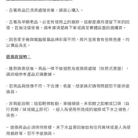
- 古著商品已洗滌處理完畢，請放心購入。
- 古著為早期老品，必定有使用上的痕跡，這都是歲月遺留下來的回
憶，若無法接受者，請考慮清楚再下單或請至實體店面挑選購買。
- 因各家手機與電腦螢幕品牌彩度不同，照片呈現會有些微色差，均
以實品為主。
退換貨說明：
-
匯款與寄送後，商品一律不做退款及退換貨處理（除款式寄錯），
請詳細參考產品尺碼數據
。
-
若商品與想像不符、不合適、色差、想更換尺碼等問題恕不提供退
換貨。
- 非瑕疵說明：鈕釦輕微鬆動、車縫線頭、未剪開之釦眼或口袋（自
行剪開 / 掉或縫上即可），經人為使用所造成的破損或下水之褪色 /
染色。
退換商品必須保持原樣、未下水且
寄回後如有任何異味或是人為使
-
用痕跡等
，
恕不予退換貨。