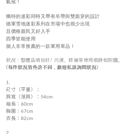
氣候！
獨特的迷彩同時又帶有吊帶與雙面穿的設計
德軍雪地迷彩系列在市場中也很少出現
且價格親民又好入手
四季皆能使用
個人非常推薦的一款軍用單品！
狀況：整體品項良好
/ 污漬、修補等使用痕跡如附圖。
(每件狀況皆些許不同，歡迎私訊詢問狀況)
1.
尺寸（平量）：
肩寬
（落肩
）
：54
cm
袖長
：60cm
胸圍：67cm
衣長：82cm
2.