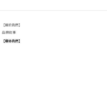
【關於我們】
品牌故事
【
聯絡我們
】
Instagram
：
v
intage_0311
：
地址
台北市士林區大西路74巷16號1樓
Email
：vintage20170311@gmail.com
【
營業時間】
週一 / 週四 / 週五 17:00~22:00
週六 / 週日 15:00~22:00
週二 / 週三 (公休)