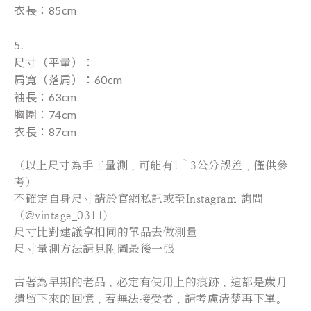
衣長：85cm
5.
尺寸（平量）：
肩寬
（落肩
）
：60
cm
袖長
：63cm
胸圍：74cm
衣長：87cm
（以上尺寸為手工量測，可能有1～3公分誤差，僅供參
考）
不確定自身尺寸請於官網私訊或至Instagram 詢問
（@vintage_0311)
尺寸比對建議拿相同的單品去做測量
尺寸量測方法請見附圖最後一張
古著為早期的老品，必定有使用上的痕跡，這都是歲月
遺留下來的回憶，若無法接受者，請考慮清楚再下單。