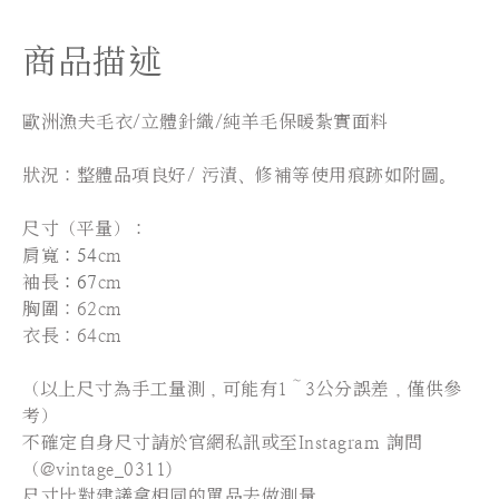
商品描述
歐洲漁夫毛衣
/立體針織
/純羊毛保暖紮實面料
狀況：整體品項良好/ 污漬、修補等使用痕跡如附圖。
尺寸（平量）：
肩寬
：54
cm
袖長
：67
cm
胸圍：62cm
衣長：64cm
（以上尺寸為手工量測，可能有1～3公分誤差，僅供參
考）
不確定自身尺寸請於官網私訊或至Instagram 詢問
（@vintage_0311)
尺寸比對建議拿相同的單品去做測量