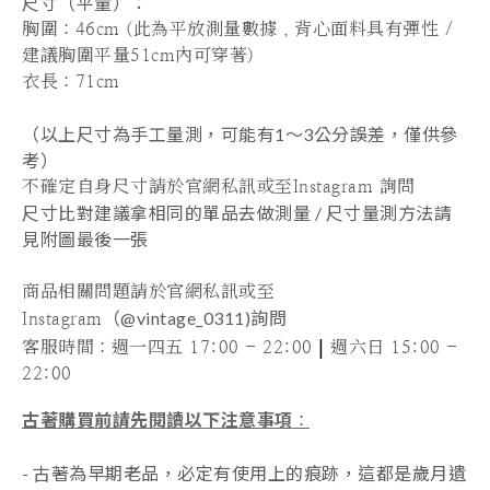
尺寸（平量）：
胸圍
：46cm
(此為平放測量數據，背心面料具有彈性 /
建議胸圍平量51cm內可穿著)
衣長
：71
cm
（以上尺寸為手工量測，可能有1～3公分誤差，僅供參
考）
不確定自身尺寸請於官網私訊或至Instagram 詢問
尺寸比對建議拿相同的單品去做測量 /
尺寸量測方法請
見附圖最後一張
商品相關問題請於官網私訊或至
（@vintage_0311)
詢問
Instagram
|
客服時間
：週一四五 17:00 - 22:00
週六日 15:00 -
22:00
古著購買前請先閱讀以下注意事項
：
- 古著為早期老品，必定有使用上的痕跡，這都是歲月遺