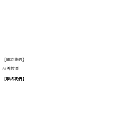
【關於我們】
品牌故事
【
聯絡我們
】
Instagram
：
v
intage_0311
：
地址
台北市士林區大西路74巷16號1樓
Email
：vintage20170311@gmail.com
【
營業時間】