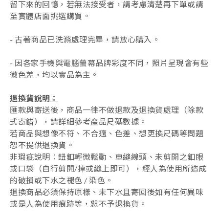
留下來的回憶，若無法接受者，請考慮清楚再下單或請
至實體店面挑選購買。
- 古著商品已洗滌處理完畢，請放心購入。
- 因各家手機與電腦螢幕品牌彩度不同，照片呈現會有些
微色差，均以實品為主。
退換貨說明：
匯款與寄送後，商品一律不做退款及退換貨處理（除款
式寄錯），
請詳細參考產品尺碼數據
。
若商品與想像不符、不合適、色差、想更換尺碼等問題
恕不提供退換貨。
非瑕疵說明：鈕釦輕微鬆動、車縫線頭、未剪開之釦眼
或口袋（自行剪開/掉或縫上即可），經人為使用所造成
的破損或下水之褪色 / 染色。
退換商品必須保持原樣、未下水且
寄回後如有任何異味
或是人為使用痕跡等
，
恕不予退換貨。