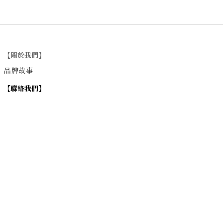
【關於我們】
品牌故事
【
聯絡我們
】
Instagram
：
v
intage_0311
：
地址
台北市士林區大西路74巷16號1樓
Email
：vintage20170311@gmail.com
【
營業時間】
週一 / 週四 / 週五 17:00~22:00
週六 / 週日 15:00~22:00
週二 / 週三 (公休)