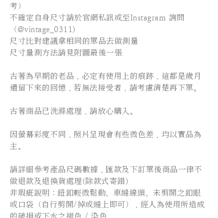
考）
不確定自身尺寸請於官網私訊或至Instagram 詢問
（@vintage_0311)
尺寸比對建議拿相同的單品去做測量
尺寸量測方法請見附圖最後一張
古著為早期的老品，必定有使用上的痕跡，這都是歲月
遺留下來的回憶，若無法接受者，請考慮清楚再下單。
古著商品已洗滌處理，請放心購入。
因螢幕彩度不同，照片呈現會有些微色差，均以實品為
主。
請詳細參考產品尺碼數據，匯款及下訂單後商品一律不
做退款及退換貨處理(除款式寄錯)
非瑕疵說明：鈕釦輕微鬆動、車縫線頭、未剪開之釦眼
或口袋（自行剪開/掉或縫上即可），經人為使用所造成
的破損或下水之褪色 / 染色。