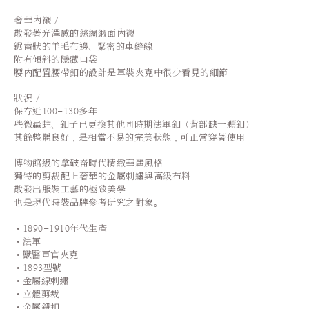
奢華內襯 /
散發著光澤感的絲綢緞面內襯
鋸齒狀的羊毛布邊、緊密的車縫線
附有傾斜的隱藏口袋
腰內配置腰帶釦的設計是軍裝夾克中很少看見的細節
狀況 /
保存近100-130多年
些微蟲蛀、釦子已更換其他同時期法軍釦（背部缺一顆釦）
其餘整體良好，是相當不易的完美狀態，
可正常穿著使用
博物館級的拿破崙時代精緻華麗風格
獨特的剪裁配上奢華的金屬刺繡與高級布料
散發出服裝工藝的極致美學
也是現代時裝品牌參考研究之對象。
•1890-1910年代生產
•法軍
•獸醫軍官夾克
•1893型號
•金屬線刺繡
•立體剪裁
•金屬鈕扣