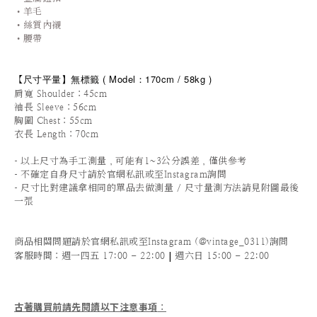
•羊毛
•絲質內襯
•腰帶
尺寸平量
】無標籤
(
Model：170cm / 58
kg )
【
肩寬 Shoulder：45cm
袖長 Sleeve：56cm
胸圍 Chest：55cm
衣長 Length：70cm
-
以上尺寸為手工測量，可能有1~3公分誤差，僅供參考
-
不確定自身尺寸請於官網私訊或至Instagram詢問
-
尺寸比對建議拿相同的單品去做測量 / 尺寸量測方法請見附圖最後
一張
商品相關問題請於官網私訊或至Instagram (@vintage_0311)詢問
|
客服時間
：週一四五 17:00 - 22:00
週六日 15:00 - 22:00
古著購買前請先閱讀以下注意事項
：