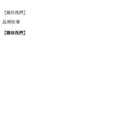
【關於我們】
品牌故事
【
聯絡我們
】
Instagram
：
v
intage_0311
：
地址
台北市士林區大西路74巷16號1樓
Email
：vintage20170311@gmail.com
【
營業時間】
週一 / 週四 / 週五 17:00~22:00
週六 / 週日 15:00~22:00
週二 / 週三 (公休)
退換貨政策
| 條款及細則 | 2017 © 0311 Vintage