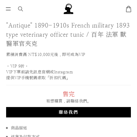
"Antique" 1890-1910s French military 1893
type veterinary officer tunic / 百年 法軍 獸
醫軍官夾克
累積消費滿 NT$10,000元後，即可成為VIP
・VIP 9折・
VIP下單前請先訊息官網或Instagram
提供VIP手機號碼索取「折扣代碼」
售完
若想購買，請聯絡我們。
聯絡我們
商品描述
送貨及付款方式