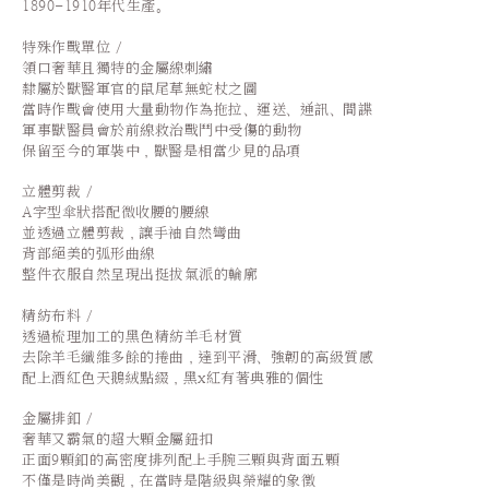
1890-1910年代生產。
特殊作戰單位 /
領口奢華且獨特的金屬線刺繡
隸屬於獸醫軍官的鼠尾草無蛇杖之圖
當時作戰會使用大量動物作為拖拉、運送、通訊、間諜
軍事獸醫員會於前線救治戰鬥中受傷的動物
保留至今的軍裝中，獸醫是相當少見的品項
立體剪裁 /
A字型傘狀搭配微收腰的腰線
並透過立體剪裁，讓手袖自然彎曲
背部絕美的弧形曲線
整件衣服自然呈現出挺拔氣派的輪廓
精紡布料 /
透過梳理加工的黑色精紡羊毛材質
去除羊毛纖維多餘的捲曲，達到平滑、強韌的高級質感
配上酒紅色天鵝絨點綴，
黑x紅有著典雅的個性
金屬排釦 /
奢華又霸氣的超大顆金屬鈕扣
正面9顆釦的高密度排列配上手腕三顆與背面五顆
不僅是時尚美觀，在當時是階級與榮耀的象徵