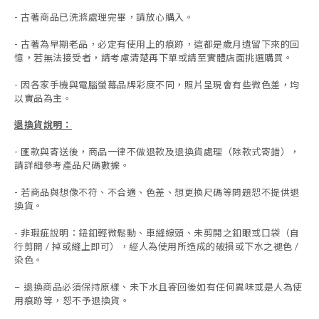
- 古著商品已洗滌處理完畢，請放心購入。
- 古著為早期老品，必定有使用上的痕跡，這都是歲月遺留下來的回
憶，若無法接受者，請考慮清楚再下單或請至實體店面挑選購買。
- 因各家手機與電腦螢幕品牌彩度不同，照片呈現會有些微色差，均
以實品為主。
退換貨說明：
-
匯款與寄送後，商品一律不做退款及退換貨處理（除款式寄錯），
請詳細參考產品尺碼數據
。
-
若商品與想像不符、不合適、色差、想更換尺碼等問題恕不提供退
換貨。
- 非瑕疵說明：鈕釦輕微鬆動、車縫線頭、未剪開之釦眼或口袋（自
行剪開 / 掉或縫上即可），經人為使用所造成的破損或下水之褪色 /
染色。
退換商品必須保持原樣、未下水且
寄回後如有任何異味或是人為使
-
用痕跡等
，
恕不予退換貨。