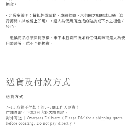
換貨。
- 非瑕疵說明：鈕釦輕微鬆動、車縫線頭、未剪開之釦眼或口袋（自
行剪開 / 掉或縫上即可），經人為使用所造成的破損或下水之褪色 /
染色。
退換商品必須保持原樣、未下水且
寄回後如有任何異味或是人為使
-
用痕跡等
，
恕不予退換貨。
送貨及付款方式
送貨方式
7-11 取貨不付款 ( 約3~7個工作天到貨 )
店鋪自取 ( 下單3日內於店鋪自取 )
海外寄送 | Overseas Delivery（ Please DM for a shipping quote
before ordering. Do not pay directly ）