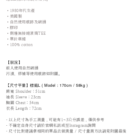
•1980年代生產
•美國製
•自然使用痕跡及破損
•膠印
•側邊無接縫滾筒TEE
•單針車縫
•100% cotton
【狀況
】
前人使用自然破損
污漬、修補等使用痕跡如附圖。
尺寸平量
】標籤L
(
Model：170cm / 58
kg
)
【
肩寬 Shoulder：51cm
袖長 Sleeve：23cm
胸圍 Chest：54cm
衣長 Length：72cm
-
以上尺寸為手工測量，可能有1~3公分誤差，僅供參考
-
不確定自身尺寸請於官網私訊或至Instagram詢問
-
尺寸比對建議拿相同的單品去做測量 / 尺寸量測方法請見附圖最後