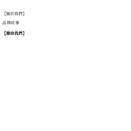
【關於我們】
品牌故事
【
聯絡我們
】
Instagram
：
v
intage_0311
：
地址
台北市士林區大西路74巷16號1樓
Email
：vintage20170311@gmail.com
【
營業時間】
週一 / 週四 / 週五 17:00~22:00
週六 / 週日 15:00~22:00
週二 / 週三 (公休)
退換貨政策
| 條款及細則 | 2017 © 0311 Vintage