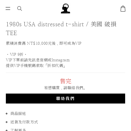
1980s USA distressed t-shirt / 美國 破損
TEE
累積消費滿 NT$10,000元後，即可成為VIP
・VIP 9折・
VIP下單前請先訊息官網或Instagram
提供VIP手機號碼索取「折扣代碼」
售完
若想購買，請聯絡我們。
聯絡我們
商品描述
送貨及付款方式
了解更多