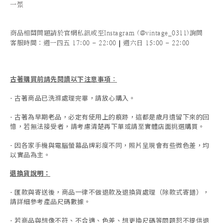
一張
商品相關問題請於官網私訊或至Instagram (@vintage_0311)詢問
|
客服時間
：週一四五 17:00 - 22:00
週六日 15:00 - 22:00
古著購買前請先閱讀以下注意事項
：
- 古著商品已洗滌處理完畢，請放心購入。
- 古著為早期老品，必定有使用上的痕跡，這都是歲月遺留下來的回
憶，若無法接受者，請考慮清楚再下單或請至實體店面挑選購買。
- 因各家手機與電腦螢幕品牌彩度不同，照片呈現會有些微色差，均
以實品為主。
退換貨說明：
-
匯款與寄送後，商品一律不做退款及退換貨處理（除款式寄錯），
請詳細參考產品尺碼數據
。
-
若商品與想像不符、不合適、色差、想更換尺碼等問題恕不提供退