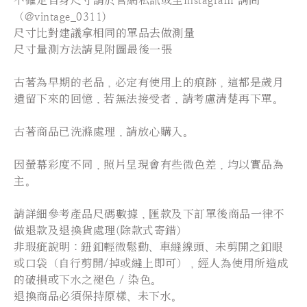
不確定自身尺寸請於官網私訊或至Instagram 詢問
（@vintage_0311)
尺寸比對建議拿相同的單品去做測量
尺寸量測方法請見附圖最後一張
古著為早期的老品，必定有使用上的痕跡，這都是歲月
遺留下來的回憶，若無法接受者，請考慮清楚再下單。
古著商品已洗滌處理，請放心購入。
因螢幕彩度不同，照片呈現會有些微色差，均以實品為
主。
請詳細參考產品尺碼數據，匯款及下訂單後商品一律不
做退款及退換貨處理(除款式寄錯)
非瑕疵說明：鈕釦輕微鬆動、車縫線頭、未剪開之釦眼
或口袋（自行剪開/掉或縫上即可），經人為使用所造成
的破損或下水之褪色 / 染色。
退換商品必須保持原樣、未下水。