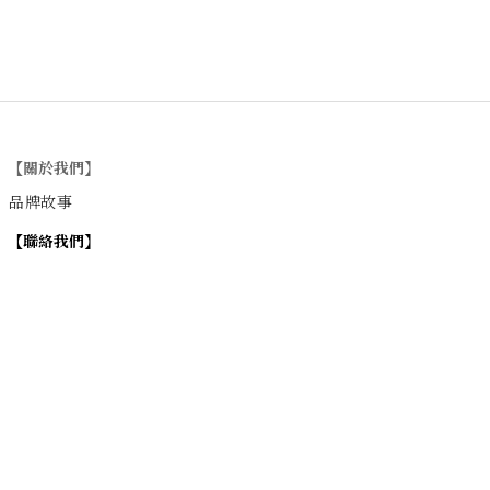
【關於我們】
品牌故事
【
聯絡我們
】
Instagram
：
v
intage_0311
：
地址
台北市士林區大西路74巷16號1樓
Email
：vintage20170311@gmail.com
【
營業時間】
週一 / 週四 / 週五 17:00~22:00