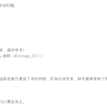
跡如附圖。
差，僅供參考）
問（@vintage_0311)
這都是歲月遺留下來的回憶，若無法接受者，請考慮清楚再下
均以實品為主。