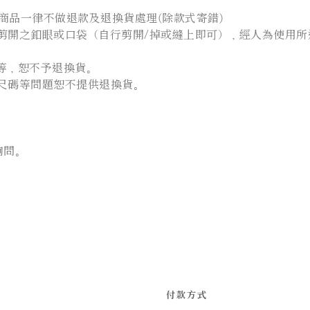
商品一律不做退款及退換貨處理(除款式寄錯)
開之釦眼或口袋（自行剪開/掉或縫上即可），經人為使用所造
.等，恕不予退換貨。
尺碼等問題恕不提供退換貨。
詢問。
付款方式