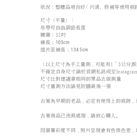
狀況：整體品項良好
/ 污漬、修補等使用痕
尺寸（平量）：
吊帶可自由調節長度
腰圍：32吋
褲長：105cm
擋片至褲長：134.5cm
（以上尺寸為手工量測，可能有1～3公分誤
不確定自身尺寸請於官網私訊或至Instagram 詢
尺寸比對建議拿相同的單品去做測量
尺寸量測方法請見附圖最後一張
古著為早期的老品，必定有使用上的痕跡，
古著商品已洗滌處理，請放心購入。
因螢幕彩度不同，照片呈現會有些微色差，