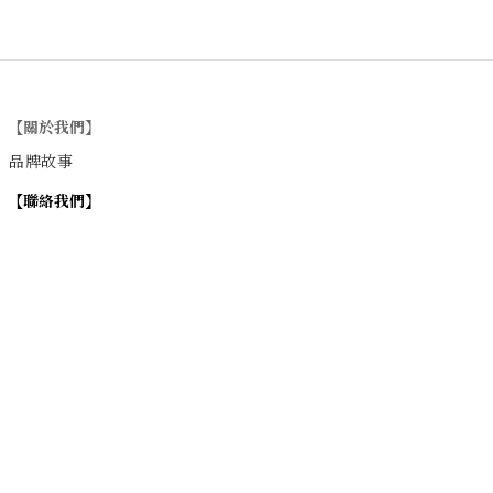
【關於我們】
品牌故事
【
聯絡我們
】
Instagram
：
v
intage_0311
：
地址
台北市士林區大西路74巷16號1樓
Email
：vintage20170311@gmail.com
【
營業時間】
週一 / 週四 / 週五 17:00~22:00
週六 / 週日 15:00~22:00
週二 / 週三 (公休)