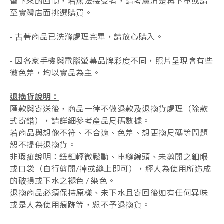
留下來的回憶，若無法接受者，請考慮清楚再下單或請
至實體店面挑選購買。
- 古著商品已洗滌處理完畢，請放心購入。
- 因各家手機與電腦螢幕品牌彩度不同，照片呈現會有些
微色差，均以實品為主。
退換貨說明：
匯款與寄送後，商品一律不做退款及退換貨處理（除款
式寄錯），
請詳細參考產品尺碼數據
。
若商品與想像不符、不合適、色差、想更換尺碼等問題
恕不提供退換貨。
非瑕疵說明：鈕釦輕微鬆動、車縫線頭、未剪開之釦眼
或口袋（自行剪開/掉或縫上即可），經人為使用所造成
的破損或下水之褪色 / 染色。
退換商品必須保持原樣、未下水且
寄回後如有任何異味
或是人為使用痕跡等
，
恕不予退換貨。