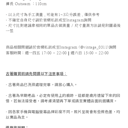
褲長 Outseam ：110cm
-
以上尺寸為手工測量，可能有1~3公分誤差，僅供參考
-
不確定自身尺寸請於官網私訊或至Instagram詢問
-
尺寸比對建議拿相同的單品去做測量 / 尺寸量測方法請見附圖最後
一張
商品相關問題請於官網私訊或至Instagram (@vintage_0311)詢問
|
客服時間
：週一四五 17:00 - 22:00
週六日 15:00 - 22:00
古著購買前請先閱讀以下注意事項
：
- 古著商品已洗滌處理完畢，請放心購入。
- 古著為早期老品，必定有使用上的痕跡，這都是歲月遺留下來的回
憶，若無法接受者，請考慮清楚再下單或請至實體店面挑選購買。
- 因各家手機與電腦螢幕品牌彩度不同，照片呈現會有些微色差，均
以實品為主。
退換貨說明：