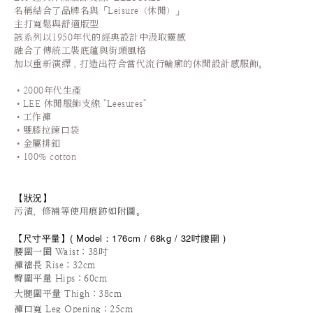
名稱結合了品牌名與「Leisure（休閒）」
主打寬鬆與舒適版型
該系列以1950年代的經典設計中汲取靈感
融合了傳統工裝底蘊與街頭風格
加以重新演繹
，
打造出符合當代流行輪廓的休閒設計感服飾
。
•2000年代生產
•LEE
休閒服飾支線
"Leesures"
•工作褲
•雙膝拉鍊口袋
•金屬排釦
•100% cotton
【狀況
】
污漬、修補等使用痕跡如附圖。
尺寸平量
】
(
Model：176cm / 68
kg / 32
吋腰圍
)
【
腰圍一圈 Waist：38吋
褲襠長 Rise
：32cm
臀圍
平量
Hips
：60cm
大腿圍平量 Thigh：38cm
褲口寬 Leg Opening
：25cm