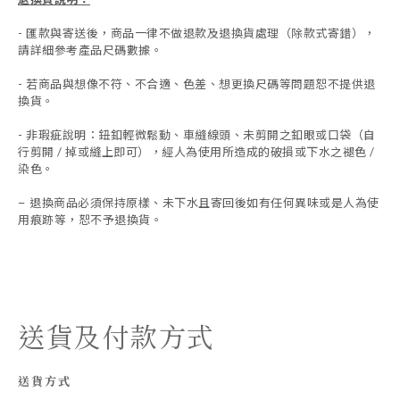
-
匯款與寄送後，商品一律不做退款及退換貨處理（除款式寄錯），
請詳細參考產品尺碼數據
。
-
若商品與想像不符、不合適、色差、想更換尺碼等問題恕不提供退
換貨。
- 非瑕疵說明：鈕釦輕微鬆動、車縫線頭、未剪開之釦眼或口袋（自
行剪開 / 掉或縫上即可），經人為使用所造成的破損或下水之褪色 /
染色。
退換商品必須保持原樣、未下水且
寄回後如有任何異味或是人為使
-
用痕跡等
，
恕不予退換貨。
送貨及付款方式
送貨方式