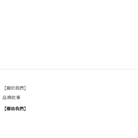
【關於我們】
品牌故事
【
聯絡我們
】
Instagram
：
v
intage_0311
：
地址
台北市士林區大西路74巷16號1樓