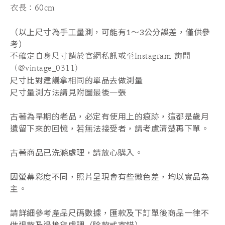
衣長：60cm
（以上尺寸為手工量測，可能有1～3公分誤差，僅供參
考）
不確定自身尺寸請於官網私訊或至Instagram 詢問
（@vintage_0311)
尺寸比對建議拿相同的單品去做測量
尺寸量測方法請見附圖最後一張
古著為早期的老品，必定有使用上的痕跡，這都是歲月
遺留下來的回憶，若無法接受者，請考慮清楚再下單。
古著商品已洗滌處理，請放心購入。
因螢幕彩度不同，照片呈現會有些微色差，均以實品為
主。
請詳細參考產品尺碼數據，匯款及下訂單後商品一律不
做退款及退換貨處理（除款式寄錯
）