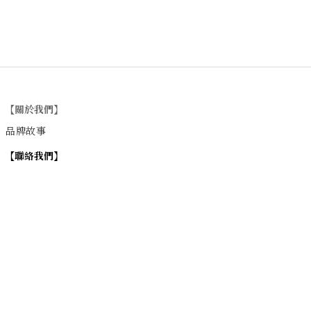
【關於我們】
品牌故事
【
聯絡我們
】
Instagram
：
v
intage_0311
：
地址
台北市士林區大西路74巷16號1樓
Email
：vintage20170311@gmail.com
【
營業時間】
週一 / 週四 / 週五 17:00~22:00