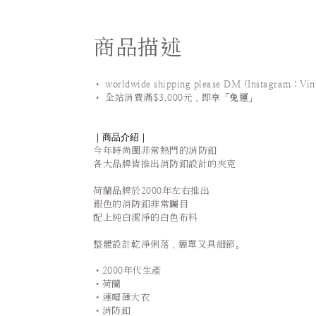
商品描述
• worldwide shipping please DM (Instagram：Vin
•
全站
消費滿$3,000元，即享「
免運
」
｜商品介紹｜
今年時尚圈非常熱門的消防釦
各大品牌皆推出消防釦設計的夾克
荷蘭品牌於2000年左右推出
銀色的消防釦非常矚目
配上
純白潔淨的白色布料
整體設計乾淨俐落，簡單又具細節。
•2000年代生產
•荷蘭
•連帽薄大衣
•消防釦