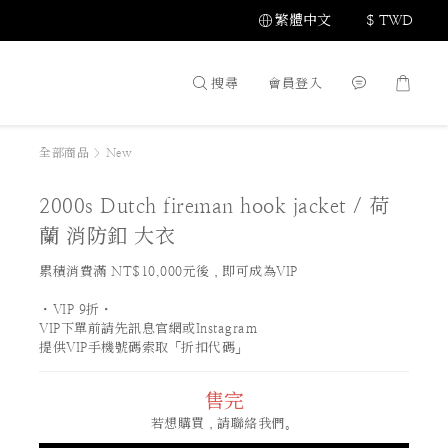
繁體中文
$
TWD
搜尋
會員登入
全部商品
>
New
2000s Dutch fireman hook jacket / 荷
蘭 消防釦 大衣
累積消費滿 NT$10,000元後，即可成為VIP
・VIP 9折・
VIP下單前請先訊息官網或Instagram
提供VIP手機號碼索取「折扣代碼」
售完
若想購買，請聯絡我們。