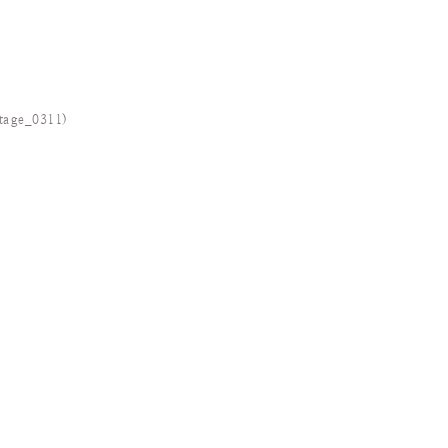
tage_0311
)