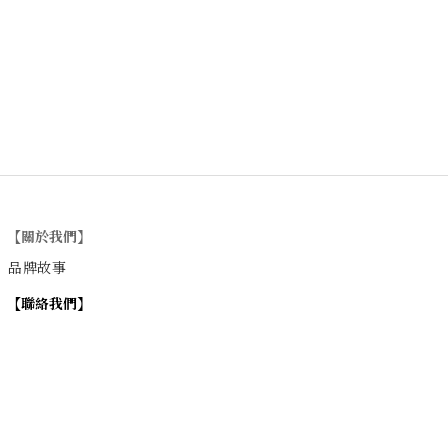
【關於我們】
品牌故事
【
聯絡我們
】
Instagram
：
v
intage_0311
：
地址
台北市士林區大西路74巷16號1樓
Email
：vintage20170311@gmail.com