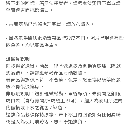
留下來的回憶，若無法接受者，請考慮清楚再下單或請
至實體店面挑選購買。
- 古著商品已洗滌處理完畢，請放心購入。
- 因各家手機與電腦螢幕品牌彩度不同，照片呈現會有些
微色差，均以實品為主。
退換貨說明：
匯款與寄送後，商品一律不做退款及退換貨處理（除款
式寄錯），
請詳細參考產品尺碼數據
。
若商品與想像不符、不合適、色差、想更換尺碼等問題
恕不提供退換貨。
非瑕疵說明：鈕釦輕微鬆動、車縫線頭、未剪開之釦眼
或口袋（自行剪開/掉或縫上即可），經人為使用所造成
的破損或下水之褪色 / 染色。
退換商品必須保持原樣、未下水且
寄回後如有任何異味
或是人為使用痕跡等
，
恕不予退換貨。