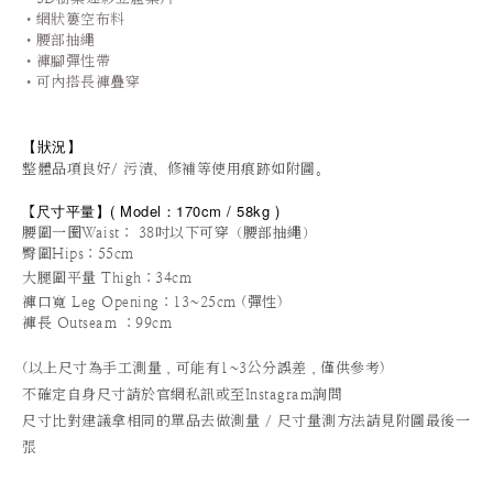
•網狀簍空布料
•腰部抽繩
•褲腳彈性帶
•可內搭長褲疊穿
【狀況
】
整體品項良好/ 污漬、修補等使用痕跡如附圖。
尺寸平量
】
(
Model：170cm / 5
8kg )
【
腰圍一圈Waist： 38吋以下可穿（腰部抽繩）
臀圍Hips
：55cm
大腿圍平量 Thigh：34cm
褲口寬 Leg Opening
：13~25cm (彈性)
褲長 Outseam ：99cm
(以上尺寸為手工測量，可能有1~3公分誤差，僅供參考)
不確定自身尺寸請於官網私訊或至Instagram詢問
尺寸比對建議拿相同的單品去做測量 / 尺寸量測方法請見附圖最後一
張