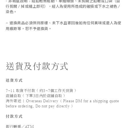
- 非瑕疵說明：鈕釦輕微鬆動、車縫線頭、未剪開之釦眼或口袋（自
行剪開 / 掉或縫上即可），經人為使用所造成的破損或下水之褪色 /
染色。
退換商品必須保持原樣、未下水且
寄回後如有任何異味或是人為使
-
用痕跡等
，
恕不予退換貨。
送貨及付款方式
送貨方式
7-11 取貨不付款 ( 約3~7個工作天到貨 )
店鋪自取 ( 下單3日內於店鋪自取 )
海外寄送 | Overseas Delivery（ Please DM for a shipping quote
before ordering. Do not pay directly ）
付款方式
銀行轉帳／ATM