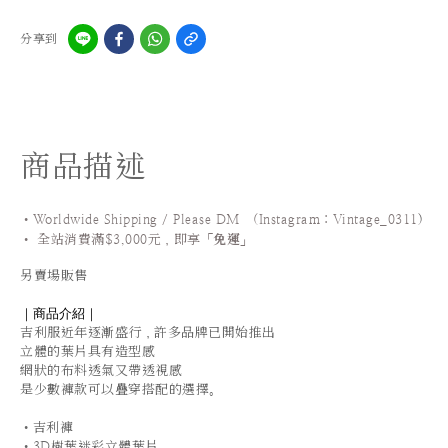
分享到
商品描述
•Worldwide Shipping / Please DM (Instagram：Vintage_0311
)
•
全站
消費滿$3,000元，即享「
免運
」
另賣場販售
｜商品介紹｜
吉利服近年逐漸盛行
，許多品牌已開始推出
立體的葉片具有造型感
網狀的布料透氣又帶透視感
是少數褲款可以疊穿搭配的選擇。
•吉利褲
•3D樹葉迷彩立體葉片