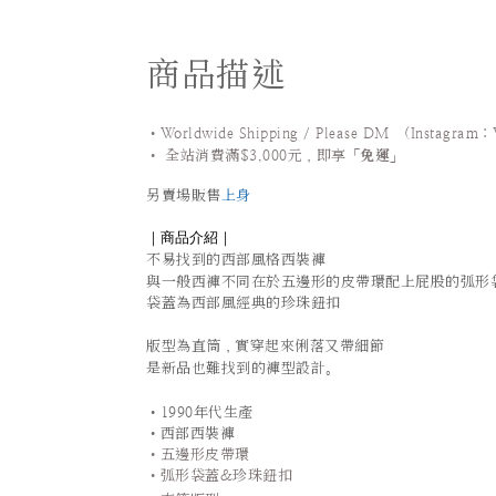
商品描述
•Worldwide Shipping / Please DM (Instagram：
•
全站
消費滿$3,000元，即享「
免運
」
另賣場販售
上身
｜商品介紹｜
不易找到的西部風格西裝褲
與一般西褲不同在於五邊形的皮帶環
配上屁股的弧形
袋蓋為西部風經典的珍珠鈕扣
版型為直筒，實穿起來俐落又帶細節
是新品也難找到的褲型設計
。
•1990年代生產
•西部西裝褲
•五邊形皮帶環
•弧形袋蓋&珍珠鈕扣