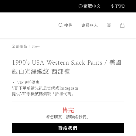
繁體中文
$
TWD
搜尋
會員登入
全部商品
>
New
1990's USA Western Slack Pants / 美國
銀白光澤織紋 西部褲
• VIP 9折優惠 
VIP下單前請先訊息官網或Instagram
提供VIP手機號碼索取「折扣代碼」
售完
若想購買，請聯絡我們。
聯絡我們