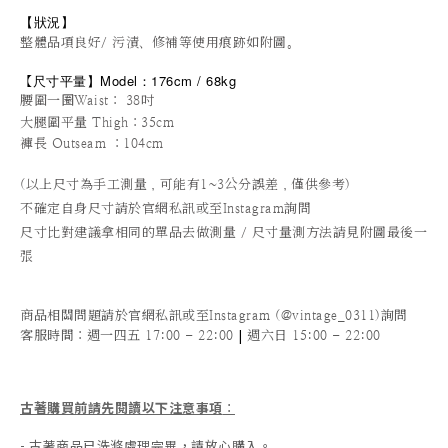
【狀況
】
整體品項良好/ 污漬、修補等使用痕跡如附圖。
尺寸平量
】
Model：176cm / 68kg
【
腰圍一圈Waist： 38吋
大腿圍平量 Thigh：35cm
褲長 Outseam ：104cm
(以上尺寸為手工測量，可能有1~3公分誤差，僅供參考)
不確定自身尺寸請於官網私訊或至Instagram詢問
尺寸比對建議拿相同的單品去做測量 / 尺寸量測方法請見附圖最後一
張
商品相關問題請於官網私訊或至Instagram (@vintage_0311)詢問
|
客服時間
：週一四五 17:00 - 22:00
週六日 15:00 - 22:00
古著購買前請先閱讀以下注意事項
：
- 古著商品已洗滌處理完畢，請放心購入。