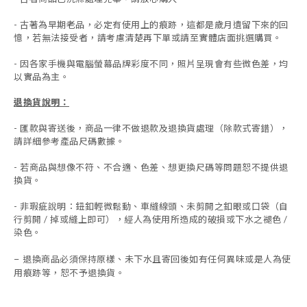
- 古著為早期老品，必定有使用上的痕跡，這都是歲月遺留下來的回
憶，若無法接受者，請考慮清楚再下單或請至實體店面挑選購買。
- 因各家手機與電腦螢幕品牌彩度不同，照片呈現會有些微色差，均
以實品為主。
退換貨說明：
-
匯款與寄送後，商品一律不做退款及退換貨處理（除款式寄錯），
請詳細參考產品尺碼數據
。
-
若商品與想像不符、不合適、色差、想更換尺碼等問題恕不提供退
換貨。
- 非瑕疵說明：鈕釦輕微鬆動、車縫線頭、未剪開之釦眼或口袋（自
行剪開 / 掉或縫上即可），經人為使用所造成的破損或下水之褪色 /
染色。
退換商品必須保持原樣、未下水且
寄回後如有任何異味或是人為使
-
用痕跡等
，
恕不予退換貨。