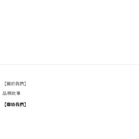
【關於我們】
品牌故事
【
聯絡我們
】
Instagram
：
v
intage_0311
：
地址
台北市士林區大西路74巷16號1樓
Email
：vintage20170311@gmail.com