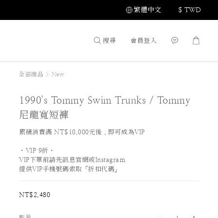
繁體中文
$
TWD
搜尋
會員登入
全部商品
>
New
1990's Tommy Swim Trunks / Tommy
尼龍寬短褲
累積消費滿 NT$10,000元後，即可成為VIP
・VIP 9折・
VIP下單前請先訊息官網或Instagram
提供VIP手機號碼索取「折扣代碼」
NT$2,480
數量