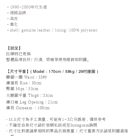
•1990-2000年代生產
•德國品牌
•真皮
•舊化
•shell: genuine leather / lining: 100% polyester
【狀況
】
拉鍊柄已更換
整體品項良好/ 污漬、修補等使用痕跡如附圖。
尺寸平量
】
(
Model：170cm / 58
kg / 29
吋腰圍
)
【
腰圍一圈 Waist：33吋
褲襠長 Rise
：30cm
臀圍 Hips
：53cm
大腿圍平量 Thigh：33cm
褲口寬 Leg Opening
：21cm
褲長 Outseam ：100
cm
-
以上尺寸為手工測量，可能有1~3公分誤差，僅供參考
-
不確定自身尺寸請於官網私訊或至Instagram詢問
-
尺寸比對建議拿相同的單品去做測量 / 尺寸量測方法請見附圖最後