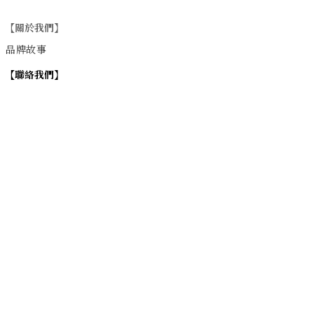
【關於我們】
品牌故事
【
聯絡我們
】
Instagram
：
v
intage_0311
：
地址
台北市士林區大西路74巷16號1樓
Email
：vintage20170311@gmail.com
【
營業時間】
週一 / 週四 / 週五 17:00~22:00
週六 / 週日 15:00~22:00
週二 / 週三 (公休)
退換貨政策
| 條款及細則 | 2017 © 0311 Vintage