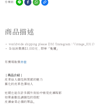
分享到
商品描述
• worldwide shipping please DM (Instagram：Vintage_0311
)
•
全站
消費滿$3,000元，即享「
免運
」
外套
另賣場販售
｜商品介紹｜
皮革給人個性與質感的魅力
舊化的皮革色澤迷人
近期也能在許多國外街拍中看見皮褲蹤影
如果喜歡低調個性的搭配
皮褲會是必備的單品。