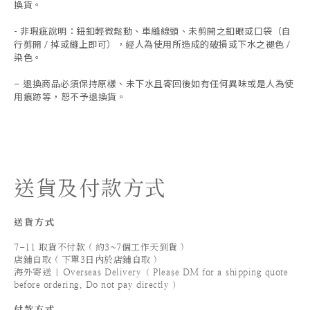
換貨。
- 非瑕疵說明：鈕釦輕微鬆動、車縫線頭、未剪開之釦眼或口袋（自
行剪開 / 掉或縫上即可），經人為使用所造成的破損或下水之褪色 /
染色。
退換商品必須保持原樣、未下水且
寄回後如有任何異味或是人為使
-
用痕跡等
，
恕不予退換貨。
送貨及付款方式
送貨方式
7-11 取貨不付款 ( 約3~7個工作天到貨 )
店鋪自取 ( 下單3日內於店鋪自取 )
海外寄送 | Overseas Delivery（ Please DM for a shipping quote
before ordering. Do not pay directly ）
付款方式