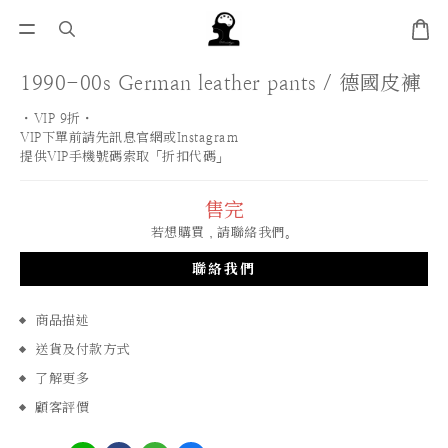
1990-00s German leather pants / 德國皮褲
・VIP 9折・
VIP下單前請先訊息官網或Instagram
提供VIP手機號碼索取「折扣代碼」
售完
若想購買，請聯絡我們。
聯絡我們
商品描述
送貨及付款方式
了解更多
顧客評價