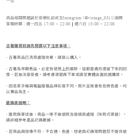
一張
商品相關問題請於官網私訊或至Instagram (@vintage_0311)詢問
|
客服時間
：週一四五 17:00 - 22:00
週六日 15:00 - 22:00
古著購買前請先閱讀以下注意事項
：
- 古著商品已洗滌處理完畢，請放心購入。
- 古著為早期老品，必定有使用上的痕跡，這都是歲月遺留下來的回
憶，若無法接受者，請考慮清楚再下單或請至實體店面挑選購買。
- 因各家手機與電腦螢幕品牌彩度不同，照片呈現會有些微色差，均
以實品為主。
退換貨說明：
-
匯款與寄送後，商品一律不做退款及退換貨處理（除款式寄錯），
請詳細參考產品尺碼數據
。
-
若商品與想像不符、不合適、色差、想更換尺碼等問題恕不提供退