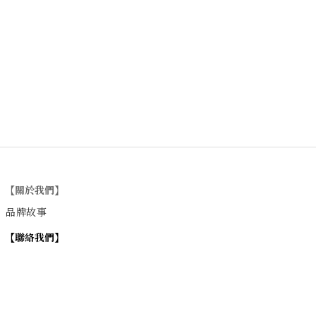
【關於我們】
品牌故事
【
聯絡我們
】
Instagram
：
v
intage_0311
：
地址
台北市士林區大西路74巷16號1樓
Email
：vintage20170311@gmail.com