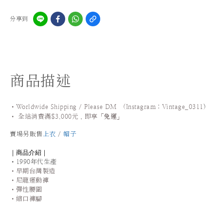
分享到
商品描述
•Worldwide Shipping / Please DM (Instagram：Vintage_0311
)
•
全站
消費滿$3,000元，即享「
免運
」
賣場另販售
上衣
/
帽子
｜商品介紹｜
•1990年代生產
•早期台灣製造
•尼龍運動褲
•彈性腰圍
•縮口褲腳