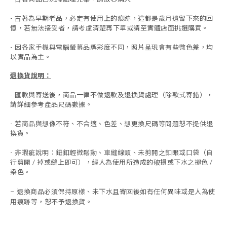
- 古著為早期老品，必定有使用上的痕跡，這都是歲月遺留下來的回
憶，若無法接受者，請考慮清楚再下單或請至實體店面挑選購買。
- 因各家手機與電腦螢幕品牌彩度不同，照片呈現會有些微色差，均
以實品為主。
退換貨說明：
-
匯款與寄送後，商品一律不做退款及退換貨處理（除款式寄錯），
請詳細參考產品尺碼數據
。
-
若商品與想像不符、不合適、色差、想更換尺碼等問題恕不提供退
換貨。
- 非瑕疵說明：鈕釦輕微鬆動、車縫線頭、未剪開之釦眼或口袋（自
行剪開 / 掉或縫上即可），經人為使用所造成的破損或下水之褪色 /
染色。
退換商品必須保持原樣、未下水且
寄回後如有任何異味或是人為使
-
用痕跡等
，
恕不予退換貨。