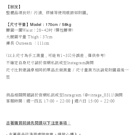
【狀況
】
整體品項良好/ 污漬、修補等使用痕跡如附圖。
尺寸平量
】
Model：170cm / 58kg
【
腰圍一圈Waist：28~42吋 (彈性腰帶)
大腿圍平量 Thigh：37cm
褲長 Outseam ：111cm
(以上尺寸為手工測量，可能有1~3公分誤差，僅供參考)
不確定自身尺寸請於官網私訊或至Instagram詢問
尺寸比對建議拿相同的單品去做測量 / 尺寸量測方法請見附圖最後一
張
商品相關問題請於官網私訊或至Instagram (@vintage_0311)詢問
|
客服時間
：週一四五 17:00 - 22:00
週六日 15:00 - 22:00
古著購買前請先閱讀以下注意事項
：
- 古著商品已洗滌處理完畢，請放心購入。