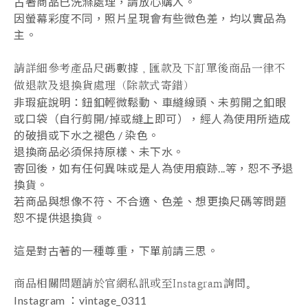
古著商品已洗滌處理，請放心購入。
因螢幕彩度不同，照片呈現會有些微色差，均以實品為
主。
請詳細參考產品尺碼數據，匯款及下訂單後商品一律不
做退款及退換貨處理（除款式寄錯
）
非瑕疵說明：鈕釦輕微鬆動、車縫線頭、未剪開之釦眼
或口袋（自行剪開/掉或縫上即可），經人為使用所造成
的破損或下水之褪色 / 染色。
退換商品必須保持原樣、未下水。
寄回後，如有任何異味或是人為使用痕跡...等，恕不予退
換貨。
若商品與想像不符、不合適、色差、想更換尺碼等問題
恕不提供退換貨。
這是對古著的一種尊重，下單前請三思。
⠀⠀⠀⠀⠀⠀⠀⠀⠀⠀
商品相關問題請於官網私訊或至Instagram詢問。
Instagram ：vintage_0311