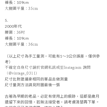
褲長
：109
cm
大腿圍平量
：35
cm
5.
2000年代
腰圍
：36吋
褲長
：109
cm
大腿圍平量
：36
cm
（以上尺寸為手工量測，可能有1～3公分誤差，僅供參
考）
不確定自身尺寸請於官網私訊或至Instagram 詢問
（@vintage_0311)
尺寸比對建議拿相同的單品去做測量
尺寸量測方法請見附圖最後一張
古著為早期的老品，必定有使用上的痕跡，這都是歲月
遺留下來的回憶，若無法接受者，請考慮清楚再下單。