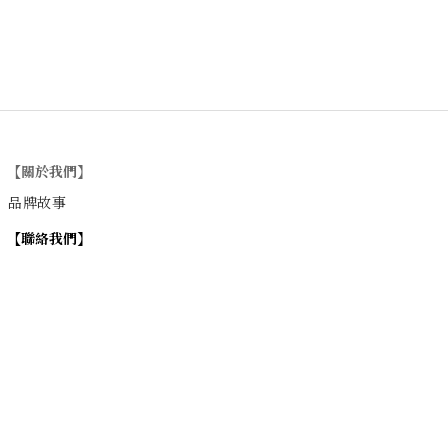
【關於我們】
品牌故事
【
聯絡我們
】
Instagram
：
v
intage_0311
：
地址
台北市士林區大西路74巷16號1樓
Email
：vintage20170311@gmail.com
【
營業時間】
週一 / 週四 / 週五 17:00~22:00