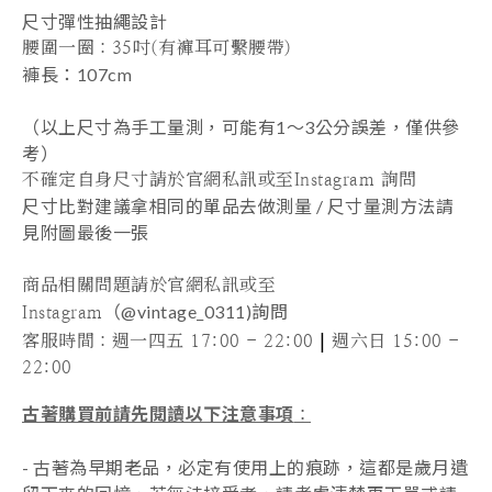
尺寸
彈性抽繩設計
腰圍一圈：35吋(有褲耳可繫腰帶)
褲長：107cm
（以上尺寸為手工量測，可能有1～3公分誤差，僅供參
考）
不確定自身尺寸請於官網私訊或至Instagram 詢問
尺寸比對建議拿相同的單品去做測量 /
尺寸量測方法請
見附圖最後一張
商品相關問題請於官網私訊或至
（@vintage_0311)
詢問
Instagram
|
客服時間
：週一四五 17:00 - 22:00
週六日 15:00 -
22:00
古著購買前請先閱讀以下注意事項
：
- 古著為早期老品，必定有使用上的痕跡，這都是歲月遺