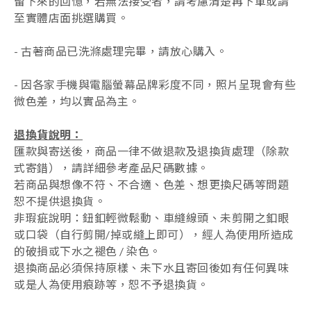
留下來的回憶，若無法接受者，請考慮清楚再下單或請
至實體店面挑選購買。
- 古著商品已洗滌處理完畢，請放心購入。
- 因各家手機與電腦螢幕品牌彩度不同，照片呈現會有些
微色差，均以實品為主。
退換貨說明：
匯款與寄送後，商品一律不做退款及退換貨處理（除款
式寄錯），
請詳細參考產品尺碼數據
。
若商品與想像不符、不合適、色差、想更換尺碼等問題
恕不提供退換貨。
非瑕疵說明：鈕釦輕微鬆動、車縫線頭、未剪開之釦眼
或口袋（自行剪開/掉或縫上即可），經人為使用所造成
的破損或下水之褪色 / 染色。
退換商品必須保持原樣、未下水且
寄回後如有任何異味
或是人為使用痕跡等
，
恕不予退換貨。