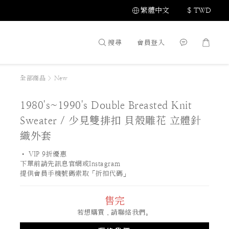
繁體中文
$
TWD
搜尋
會員登入
全部商品
>
New
1980's~1990's Double Breasted Knit
Sweater / 少見雙排扣 貝殼雕花 立體針
織外套
• VIP 9折優惠 
下單前請先訊息官網或Instagram
提供會員手機號碼索取「折扣代碼」
售完
若想購買，請聯絡我們。