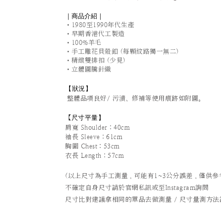
｜商品介紹｜
•1980至1990年代生產
•早期香港代工製造
•100%羊毛
•手工雕花貝殼釦 (每顆紋路獨一無二)
•精緻雙排扣 (少見)
•立體圖騰針織
【狀況
】
整體品項良好/ 污漬、修補等使用痕跡如附圖。
尺寸平量
】
【
肩寬 Shoulder：40cm
袖長 Sleeve：61cm
胸圍 Chest：53cm
衣長 Length：57cm
(以上尺寸為手工測量，可能有1~3公分誤差，僅供參
不確定自身尺寸請於官網私訊或至Instagram詢問
尺寸比對建議拿相同的單品去做測量 / 尺寸量測方