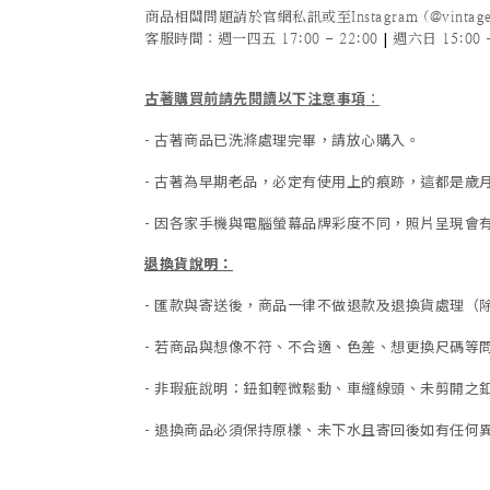
商品相關問題請於官網私訊或至Instagram (@vintage
|
客服時間
：週一四五 17:00 - 22:00
週六日 15:00 -
古著購買前請先閱讀以下注意事項
：
- 古著商品已洗滌處理完畢，請放心購入。
- 古著為早期老品，必定有使用上的痕跡，這都是
- 因各家手機與電腦螢幕品牌彩度不同，照片呈現會
退換貨說明：
-
匯款與寄送後，商品一律不做退款及退換貨處理（
-
若商品與想像不符、不合適、色差、想更換尺碼等
- 非瑕疵說明：鈕釦輕微鬆動、車縫線頭、未剪開之釦
-
退換商品必須保持原樣、未下水且
寄回後如有任何