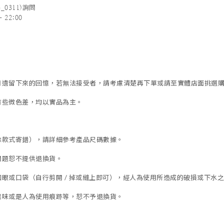
_0311)詢問
 22:00
歲月遺留下來的回憶，若無法接受者，請考慮清楚再下單或請至實體店面挑選
有些微色差，均以實品為主。
除款式寄錯），
請詳細參考產品尺碼數據
。
問題恕不提供退換貨。
眼或口袋（自行剪開 / 掉或縫上即可），經人為使用所造成的破損或下水之褪
異味或是人為使用痕跡等
，
恕不予退換貨。