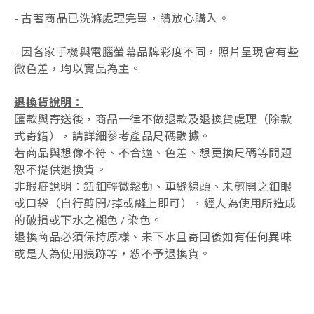
- 古著商品已洗滌處理完畢，請放心購入。
- 因各家手機與電腦螢幕品牌彩度不同，照片呈現會有些
微色差，均以實品為主。
退換貨說明：
匯款與寄送後，商品一律不做退款及退換貨處理（除款
式寄錯），
請詳細參考產品尺碼數據
。
若商品與想像不符、不合適、色差、想更換尺碼等問題
恕不提供退換貨。
非瑕疵說明：鈕釦輕微鬆動、車縫線頭、未剪開之釦眼
或口袋（自行剪開/掉或縫上即可），經人為使用所造成
的破損或下水之褪色 / 染色。
退換商品必須保持原樣、未下水且
寄回後如有任何異味
或是人為使用痕跡等
，
恕不予退換貨。