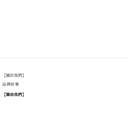
【關於我們】
品牌故事
【
聯絡我們
】
Instagram
：
v
intage_0311
：
地址
台北市士林區大西路74巷16號1樓
Email
：vintage20170311@gmail.com