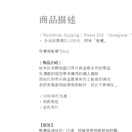
商品描述
•Worldwide Shipping / Please DM (Instagram：
•
全站
消費滿$3,000元，即享「
免運
」
另賣場販售
Tshirt
｜商品介紹｜
近年日本開始盛行亮片與金蔥系列的單品
光澤感的造型帶有獨特的個人風格
而近代的
亮片與金蔥常有作工較差的情況
老的美製產物品質相對較好
，
但也不意尋找
。
•1980年代生產
•美國製造
•金色亮片
【狀況
】
整體品項良好/ 污漬、修補等使用痕跡如附圖。