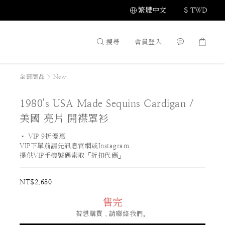
繁體中文
$
TWD
搜尋
會員登入
全部商品
>
New
1980's USA Made Sequins Cardigan /
美國 亮片 開襟罩衫
• VIP 9折優惠 
VIP下單前請先訊息官網或Instagram
提供VIP手機號碼索取「折扣代碼」
NT$2,680
售完
若想購買，請聯絡我們。