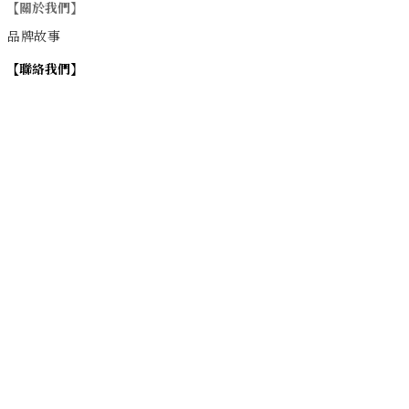
【關於我們】
品牌故事
【
聯絡我們
】
Instagram
：
v
intage_0311
：
地址
台北市士林區大西路74巷16號1樓
Email
：vintage20170311@gmail.com
【
營業時間】
週一 / 週四 / 週五 17:00~22:00
週六 / 週日 15:00~22:00
週二 / 週三 (公休)
退換貨政策
| 條款及細則 | 2017 © 0311 Vintage