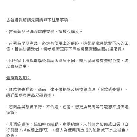
古著購買前請先閱讀以下注意事項
：
- 古著商品已洗滌處理完畢，請放心購入。
- 古著為早期老品，必定有使用上的痕跡，這都是歲月遺留下來的回
憶，若無法接受者，請考慮清楚再下單或請至實體店面挑選購買。
- 因各家手機與電腦螢幕品牌彩度不同，照片呈現會有些微色差，均
以實品為主。
退換貨說明：
-
匯款與寄送後，商品一律不做退款及退換貨處理（除款式寄錯），
請詳細參考產品尺碼數據
。
-
若商品與想像不符、不合適、色差、想更換尺碼等問題恕不提供退
換貨。
- 非瑕疵說明：鈕釦輕微鬆動、車縫線頭、未剪開之釦眼或口袋（自
行剪開 / 掉或縫上即可），經人為使用所造成的破損或下水之褪色 /
染色。