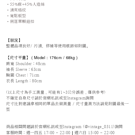
•55%麻+45%人造絲
•清爽格紋
•寬鬆版型
•俐落單顆鈕扣
【狀況
】
整體品項良好/ 污漬、修補等使用痕跡如附圖。
(
Model：176cm / 6
8kg )
【
尺寸平量
】
肩寬 Shoulder：48cm
袖長 Sleeve：63cm
胸圍 Chest：71cm
衣長 Length：80cm
(以上尺寸為手工測量，可能有1~3公分誤差，僅供參考)
不確定自身尺寸請於官網私訊或至Instagram詢問
尺寸比對建議拿相同的單品去做測量 / 尺寸量測方法請見附圖最後一
張
商品相關問題請於官網私訊或至Instagram (@vintage_0311)詢問
|
客服時間
：週一四五 17:00 - 22:00
週六日 15:00 - 22:00