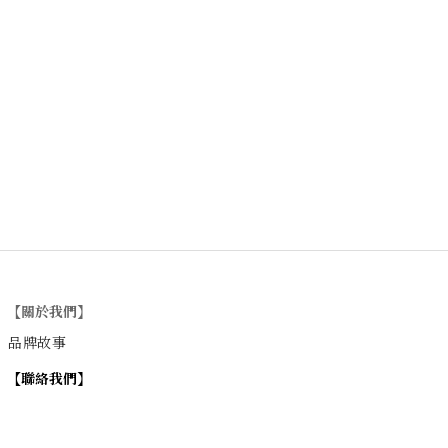
【關於我們】
品牌故事
【
聯絡我們
】
Instagram
：
v
intage_0311
：
地址
台北市士林區大西路74巷16號1樓