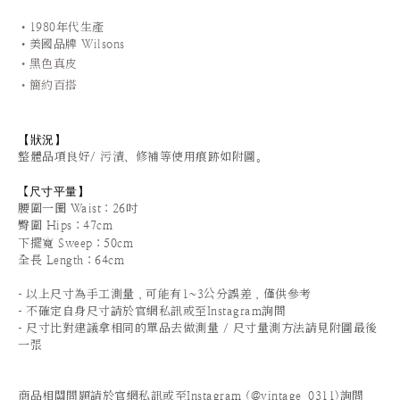
•1980年代生產
•美國品牌
Wilsons
•黑色真皮
•簡約百搭
【狀況
】
整體品項良好/ 污漬、修補等使用痕跡如附圖。
尺寸平量
】
【
腰圍一圈 Waist
：26
吋
臀圍 Hips
：47cm
下擺寬 Sweep
：50cm
全長 Length：64cm
-
以上尺寸為手工測量，可能有1~3公分誤差，僅供參考
-
不確定自身尺寸請於官網私訊或至Instagram詢問
-
尺寸比對建議拿相同的單品去做測量 / 尺寸量測方法請見附圖最後
一張
商品相關問題請於官網私訊或至Instagram (@vintage_0311)詢問