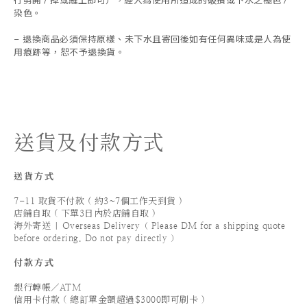
行剪開 / 掉或縫上即可），經人為使用所造成的破損或下水之褪色 /
染色。
退換商品必須保持原樣、未下水且
寄回後如有任何異味或是人為使
-
用痕跡等
，
恕不予退換貨。
送貨及付款方式
送貨方式
7-11 取貨不付款 ( 約3~7個工作天到貨 )
店鋪自取 ( 下單3日內於店鋪自取 )
海外寄送 | Overseas Delivery（ Please DM for a shipping quote
before ordering. Do not pay directly ）
付款方式
銀行轉帳／ATM
信用卡付款 ( 總訂單金額超過$3000即可刷卡 )