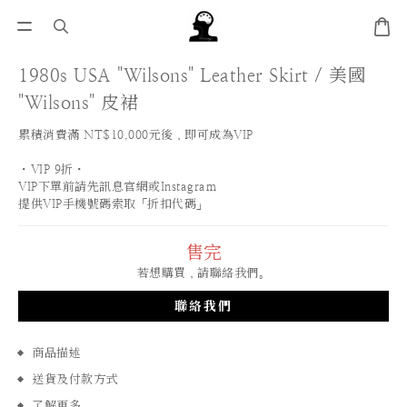
1980s USA "Wilsons" Leather Skirt / 美國
"Wilsons" 皮裙
累積消費滿 NT$10,000元後，即可成為VIP
・VIP 9折・
VIP下單前請先訊息官網或Instagram
提供VIP手機號碼索取「折扣代碼」
售完
若想購買，請聯絡我們。
聯絡我們
商品描述
送貨及付款方式
了解更多