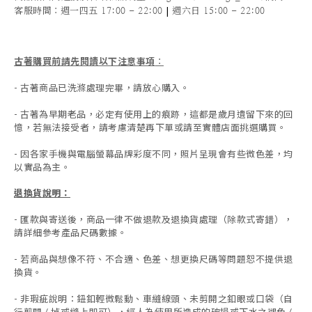
|
客服時間
：週一四五 17:00 - 22:00
週六日 15:00 - 22:00
古著購買前請先閱讀以下注意事項
：
- 古著商品已洗滌處理完畢，請放心購入。
- 古著為早期老品，必定有使用上的痕跡，這都是歲月遺留下來的回
憶，若無法接受者，請考慮清楚再下單或請至實體店面挑選購買。
- 因各家手機與電腦螢幕品牌彩度不同，照片呈現會有些微色差，均
以實品為主。
退換貨說明：
-
匯款與寄送後，商品一律不做退款及退換貨處理（除款式寄錯），
請詳細參考產品尺碼數據
。
-
若商品與想像不符、不合適、色差、想更換尺碼等問題恕不提供退
換貨。
- 非瑕疵說明：鈕釦輕微鬆動、車縫線頭、未剪開之釦眼或口袋（自