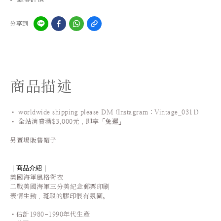
分享到
商品描述
• worldwide shipping please DM (Instagram：Vintage_0311
)
•
全站
消費滿$3,000元，即享「
免運
」
另賣場販售帽子
｜商品介紹｜
美國海軍風格衛衣
二戰美國海軍三分美紀念郵票印刷
表情生動，斑駁的膠印很有氛圍。
•估計1980-1990年代生產