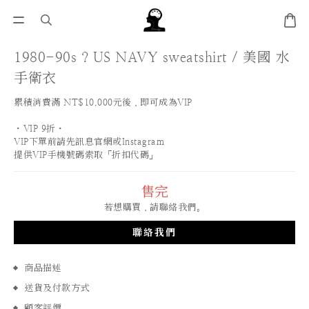
1980-90s ? US NAVY sweatshirt / 美國 水
手衛衣
累積消費滿 NT$10,000元後，即可成為VIP
・VIP 9折・
VIP下單前請先訊息官網或Instagram
提供VIP手機號碼索取「折扣代碼」
售完
若想購買，請聯絡我們。
聯絡我們
商品描述
送貨及付款方式
顧客評價