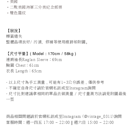
•美國
•
二戰美國海軍三分美紀念郵票
•雙色羅紋
【狀況
】
標籤遺失
整體品項良好/ 污漬、修補等使用痕跡如附圖。
尺寸平量
】
(
Model：170cm / 58
kg )
【
連肩袖長Raglan Sleeve
：69cm
胸圍 Chest：61cm
衣長 Length：65cm
-
以上尺寸為手工測量，可能有1~3公分誤差，僅供參考
-
不確定自身尺寸請於官網私訊或至Instagram詢問
-
尺寸比對建議拿相同的單品去做測量 / 尺寸量測方法請見附圖最後
一張
商品相關問題請於官網私訊或至Instagram (@vintage_0311)詢問
|
客服時間
：週一四五 17:00 - 22:00
週六日 15:00 - 22:00