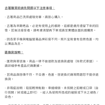
古著購買前請先閱讀以下注意事項
：
- 古著商品已洗滌處理完畢，請放心購入。
- 古著為早期老品，必定有使用上的痕跡，這都是歲月遺留下來的回
憶，若無法接受者，請考慮清楚再下單或請至實體店面挑選購買。
- 因各家手機與電腦螢幕品牌彩度不同，照片呈現會有些微色差，均
以實品為主。
退換貨說明：
-
匯款與寄送後，商品一律不做退款及退換貨處理（除款式寄錯），
請詳細參考產品尺碼數據
。
-
若商品與想像不符、不合適、色差、想更換尺碼等問題恕不提供退
換貨。
- 非瑕疵說明：鈕釦輕微鬆動、車縫線頭、未剪開之釦眼或口袋（自
行剪開 / 掉或縫上即可），經人為使用所造成的破損或下水之褪色 /
染色。