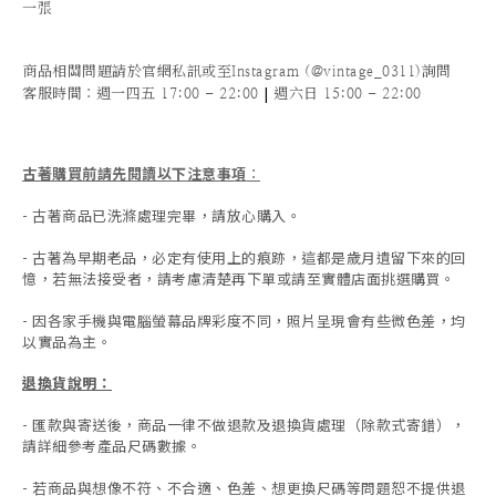
一張
商品相關問題請於官網私訊或至Instagram (@vintage_0311)詢問
|
客服時間
：週一四五 17:00 - 22:00
週六日 15:00 - 22:00
古著購買前請先閱讀以下注意事項
：
- 古著商品已洗滌處理完畢，請放心購入。
- 古著為早期老品，必定有使用上的痕跡，這都是歲月遺留下來的回
憶，若無法接受者，請考慮清楚再下單或請至實體店面挑選購買。
- 因各家手機與電腦螢幕品牌彩度不同，照片呈現會有些微色差，均
以實品為主。
退換貨說明：
-
匯款與寄送後，商品一律不做退款及退換貨處理（除款式寄錯），
請詳細參考產品尺碼數據
。
-
若商品與想像不符、不合適、色差、想更換尺碼等問題恕不提供退