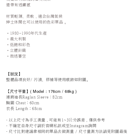
還帶有透膚感
材質輕薄、柔軟，適合台灣氣候
紳士休閒也可以使用的色彩單品
。
•1980-1990年代生產
•義大利製
•低飽和彩色
•立體針織
•微透簍空
【狀況
】
整體品項良好/ 污漬、修補等使用痕跡如附圖。
尺寸平量
】
(
Model：176cm / 68
kg )
【
連肩袖長Raglan Sleeve
：82cm
胸圍 Chest：60cm
衣長 Length：68cm
-
以上尺寸為手工測量，可能有1~3公分誤差，僅供參考
-
不確定自身尺寸請於官網私訊或至Instagram詢問
-
尺寸比對建議拿相同的單品去做測量 / 尺寸量測方法請見附圖最後