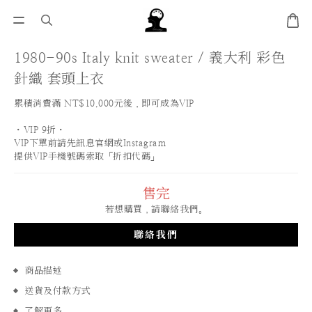
1980-90s Italy knit sweater / 義大利 彩色
針織 套頭上衣
累積消費滿 NT$10,000元後，即可成為VIP
・VIP 9折・
VIP下單前請先訊息官網或Instagram
提供VIP手機號碼索取「折扣代碼」
售完
若想購買，請聯絡我們。
聯絡我們
商品描述
送貨及付款方式
了解更多