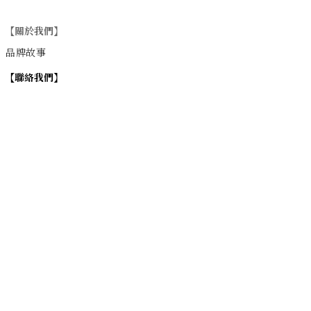
【關於我們】
品牌故事
【
聯絡我們
】
Instagram
：
v
intage_0311
：
地址
台北市士林區大西路74巷16號1樓
Email
：vintage20170311@gmail.com
【
營業時間】
週一 / 週四 / 週五 17:00~22:00
週六 / 週日 15:00~22:00
週二 / 週三 (公休)
退換貨政策
| 條款及細則 | 2017 © 0311 Vintage