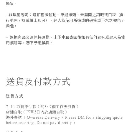
換貨。
- 非瑕疵說明：鈕釦輕微鬆動、車縫線頭、未剪開之釦眼或口袋（自
行剪開 / 掉或縫上即可），經人為使用所造成的破損或下水之褪色 /
染色。
退換商品必須保持原樣、未下水且
寄回後如有任何異味或是人為使
-
用痕跡等
，
恕不予退換貨。
送貨及付款方式
送貨方式
7-11 取貨不付款 ( 約3~7個工作天到貨 )
店鋪自取 ( 下單3日內於店鋪自取 )
海外寄送 | Overseas Delivery（ Please DM for a shipping quote
before ordering. Do not pay directly ）