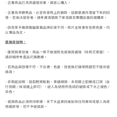
- 古著商品已洗滌處理完畢，請放心購入。
- 古著為早期老品，必定有使用上的痕跡，這都是歲月遺留下來的回
憶，若無法接受者，請考慮清楚再下單或請至實體店面挑選購買。
- 因各家手機與電腦螢幕品牌彩度不同，照片呈現會有些微色差，均
以實品為主。
退換貨說明：
-
匯款與寄送後，商品一律不做退款及退換貨處理（除款式寄錯），
請詳細參考產品尺碼數據
。
-
若商品與想像不符、不合適、色差、想更換尺碼等問題恕不提供退
換貨。
- 非瑕疵說明：鈕釦輕微鬆動、車縫線頭、未剪開之釦眼或口袋（自
行剪開 / 掉或縫上即可），經人為使用所造成的破損或下水之褪色 /
染色。
-
退換商品必須保持原樣、未下水且
寄回後如有任何異味或是人為使
用痕跡等
，
恕不予退換貨。