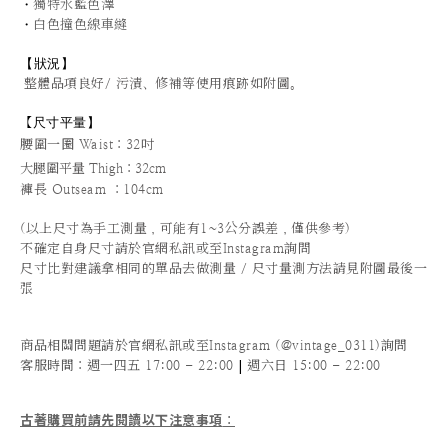
・
獨特水藍色澤
・
白色撞色線車縫
【狀況
】
整體品項良好/ 污漬、修補等使用痕跡如附圖。
尺寸平量
】
【
腰圍一圈 Waist：32吋
大腿圍平量 Thigh：32cm
褲長 Outseam ：104cm
(以上尺寸為手工測量，可能有1~3公分誤差，僅供參考)
不確定自身尺寸請於官網私訊或至Instagram詢問
尺寸比對建議拿相同的單品去做測量 / 尺寸量測方法請見附圖最後一
張
商品相關問題請於官網私訊或至Instagram (@vintage_0311)詢問
|
客服時間
：週一四五 17:00 - 22:00
週六日 15:00 - 22:00
古著購買前請先閱讀以下注意事項
：