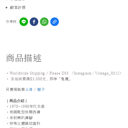
顧客評價
分享到
商品描述
•Worldwide Shipping / Please DM (Instagram：Vintage_0311
)
•
全站
消費滿$3,000元，即享「
免運
」
另賣場販售
上身
/
帽子
｜商品介紹｜
・
1970~1980年代生產
・
美國靴型休閒西褲
・
傘狀喇叭褲腳
・
特殊立體織紋面料