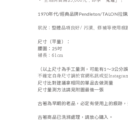
•
全站
消費滿$3,000元，即享「
免運
」！
1970年代/經典品牌Pendleton/TALON
狀況：
整體品項良好/ 污漬、修補等使用痕
尺寸（平量）：
腰圍
：25吋
裙長
：61cm
（以上尺寸為手工量測，可能有1～3公分
不確定自身尺寸請於官網私訊或至Instagram 詢
尺寸比對建議拿相同的單品去做測量
尺寸量測方法請見附圖最後一張
古著為早期的老品，必定有使用上的痕跡，
古著商品已洗滌處理，請放心購入。