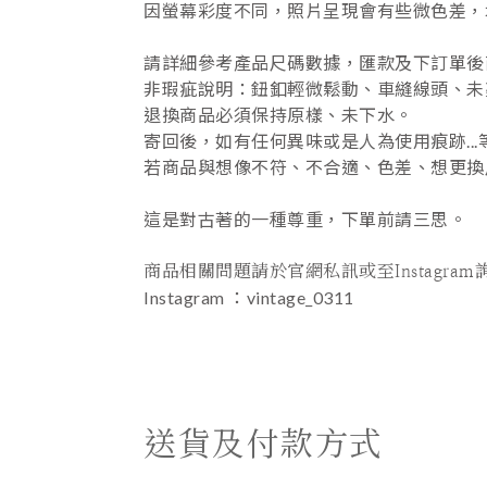
因螢幕彩度不同，照片呈現會有些微色差，
請詳細參考產品尺碼數據，匯款及下訂單後
非瑕疵說明：鈕釦輕微鬆動、車縫線頭、未剪
退換商品必須保持原樣、未下水。
寄回後，如有任何異味或是人為使用痕跡..
若商品與想像不符、不合適、色差、想更換
這是對古著的一種尊重，下單前請三思。
⠀⠀⠀⠀⠀⠀⠀⠀⠀⠀
商品相關問題請於官網私訊或至Instagram
Instagram ：vintage_0311
送貨及付款方式