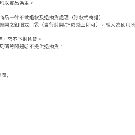
均以實品為主。
商品一律不做退款及退換貨處理（除款式寄錯
）
開之釦眼或口袋（自行剪開/掉或縫上即可），經人為使用所造
.等，恕不予退換貨。
尺碼等問題恕不提供退換貨。
詢問。