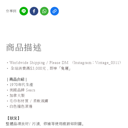
分享到
商品描述
•Worldwide Shipping / Please DM (Instagram：Vintage_0311
)
•
全站
消費滿$3,000元，即享「
免運
」
｜商品介紹｜
•1970年代生產
•美國品牌 Sears
•加拿大製
•毛巾布材質 / 柔軟親膚
•白色撞色滾邊
【狀況
】
整體品項良好/ 污漬、修補等使用痕跡如附圖。