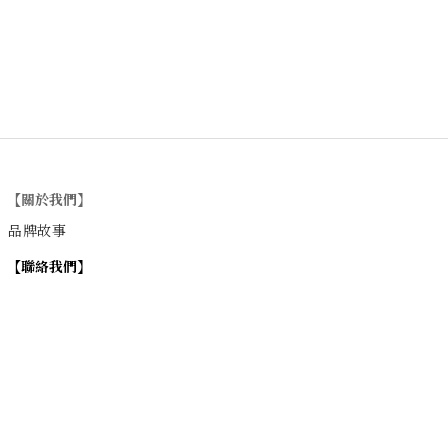
【關於我們】
品牌故事
【
聯絡我們
】
Instagram
：
v
intage_0311
：
地址
台北市士林區大西路74巷16號1樓
Email
：vintage20170311@gmail.com
【
營業時間】