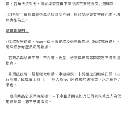
憶，若無法接受者，請考慮清楚再下單或請至實體店面挑選購買。
- 因各家手機與電腦螢幕品牌彩度不同，照片呈現會有些微色差，均
以實品為主。
退換貨說明：
-
匯款與寄送後，商品一律不做退款及退換貨處理（除款式寄錯），
請詳細參考產品尺碼數據
。
-
若商品與想像不符、不合適、色差、想更換尺碼等問題恕不提供退
換貨。
- 非瑕疵說明：鈕釦輕微鬆動、車縫線頭、未剪開之釦眼或口袋（自
行剪開 / 掉或縫上即可），經人為使用所造成的破損或下水之褪色 /
染色。
退換商品必須保持原樣、未下水且
寄回後如有任何異味或是人為使
-
用痕跡等
，
恕不予退換貨。