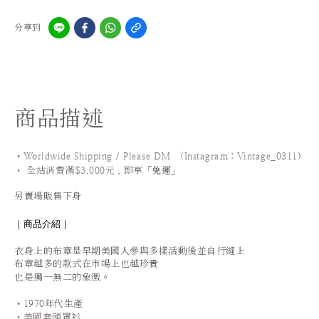
分享到
商品描述
•Worldwide Shipping / Please DM (Instagram：Vintage_0311
)
•
全站
消費滿$3,000元，即享「
免運
」
另賣場販售下身
｜商品介紹｜
衣身上的布章是早期美國人參與多樣活動後並自行縫上
布章越多的款式在市場上也越珍貴
。
也是獨一無二的象徵
•1970年代生產
•美國套頭罩衫