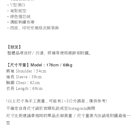
•V型領口
•寬鬆版型
•綠色燈芯絨
•滿版刺繡布章
•西部
、
印地安風格流蘇裝飾
【狀況
】
整體品項良好/ 污漬、修補等使用痕跡如附圖。
尺寸平量
】
Model：176cm / 68kg
【
肩寬 Shoulder：54cm
袖長 Sleeve：59cm
胸圍 Chest：62cm
衣長 Length：69cm
(以上尺寸為手工測量，可能有1~3公分誤差，僅供參考)
不確定自身尺寸請於官網私訊或至Instagram詢問
尺寸比對建議拿相同的單品去做測量 / 尺寸量測方法請見附圖最後一
張