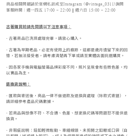
商品相關問題請於官網私訊或至Instagram (@vintage_0311)詢問
|
客服時間
：週一四五 17:00 - 22:00
週六日 15:00 - 22:00
古著購買前請先閱讀以下注意事項
：
- 古著商品已洗滌處理完畢，請放心購入。
- 古著為早期老品，必定有使用上的痕跡，這都是歲月遺留下來的回
憶，若無法接受者，請考慮清楚再下單或請至實體店面挑選購買。
- 因各家手機與電腦螢幕品牌彩度不同，照片呈現會有些微色差，均
以實品為主。
退換貨說明：
-
匯款與寄送後，商品一律不做退款及退換貨處理（除款式寄錯），
請詳細參考產品尺碼數據
。
-
若商品與想像不符、不合適、色差、想更換尺碼等問題恕不提供退
換貨。
- 非瑕疵說明：鈕釦輕微鬆動、車縫線頭、未剪開之釦眼或口袋（自