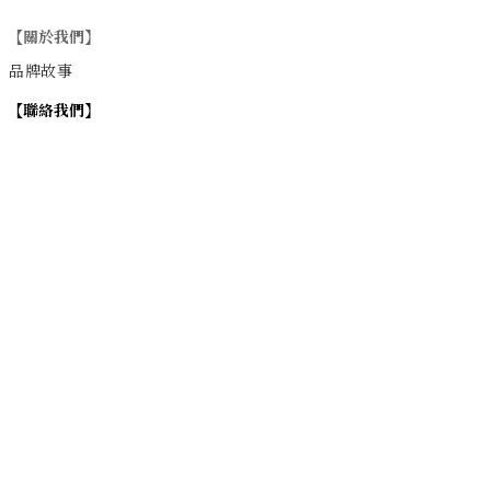
【關於我們】
品牌故事
【
聯絡我們
】
Instagram
：
v
intage_0311
：
地址
台北市士林區大西路74巷16號1樓
Email
：vintage20170311@gmail.com
【
營業時間】
週一 / 週四 / 週五 17:00~22:00
週六 / 週日 15:00~22:00
週二 / 週三 (公休)
退換貨政策
| 條款及細則 | 2017 © 0311 Vintage