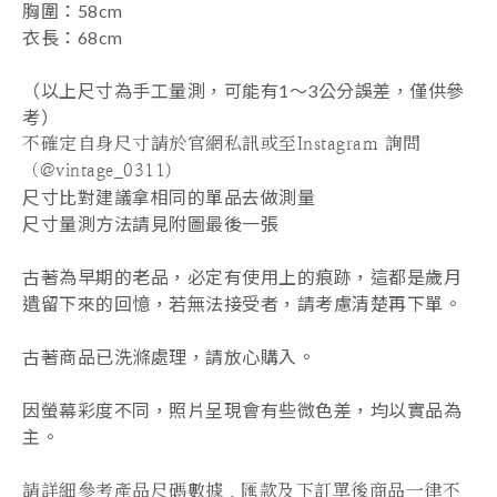
胸圍：58cm
衣長
：68
cm
（以上尺寸為手工量測，可能有1～3公分誤差，僅供參
考）
不確定自身尺寸請於官網私訊或至Instagram 詢問
（@vintage_0311)
尺寸比對建議拿相同的單品去做測量
尺寸量測方法請見附圖最後一張
古著為早期的老品，必定有使用上的痕跡，這都是歲月
遺留下來的回憶，若無法接受者，請考慮清楚再下單。
古著商品已洗滌處理，請放心購入。
因螢幕彩度不同，照片呈現會有些微色差，均以實品為
主。
請詳細參考產品尺碼數據，匯款及下訂單後商品一律不