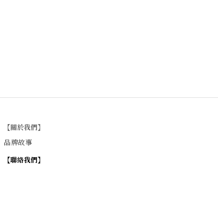
【關於我們】
品牌故事
【
聯絡我們
】
Instagram
：
v
intage_0311
：
地址
台北市士林區大西路74巷16號1樓
Email
：vintage20170311@gmail.com