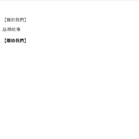
【關於我們】
品牌故事
【
聯絡我們
】
Instagram
：
v
intage_0311
：
地址
台北市士林區大西路74巷16號1樓
Email
：vintage20170311@gmail.com
【
營業時間】
週一 / 週四 / 週五 17:00~22:00
週六 / 週日 15:00~22:00
週二 / 週三 (公休)