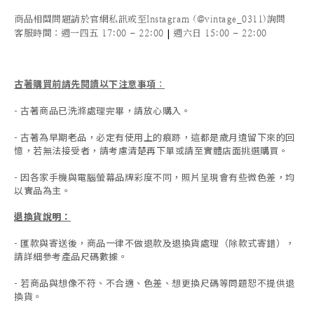
商品相關問題請於官網私訊或至Instagram (@vintage_0311)詢問
|
客服時間
：週一四五 17:00 - 22:00
週六日 15:00 - 22:00
古著購買前請先閱讀以下注意事項
：
- 古著商品已洗滌處理完畢，請放心購入。
- 古著為早期老品，必定有使用上的痕跡，這都是歲月遺留下來的回
憶，若無法接受者，請考慮清楚再下單或請至實體店面挑選購買。
- 因各家手機與電腦螢幕品牌彩度不同，照片呈現會有些微色差，均
以實品為主。
退換貨說明：
-
匯款與寄送後，商品一律不做退款及退換貨處理（除款式寄錯），
請詳細參考產品尺碼數據
。
-
若商品與想像不符、不合適、色差、想更換尺碼等問題恕不提供退
換貨。