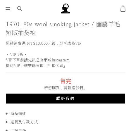
1970-80s wool smoking jacket / 圖騰羊毛
短版抽菸袍
累積消費滿 NT$10,000元後，即可成為VIP
・VIP 9折・
VIP下單前請先訊息官網或Instagram
提供VIP手機號碼索取「折扣代碼」
售完
若想購買，請聯絡我們。
聯絡我們
商品描述
送貨及付款方式
了解更多