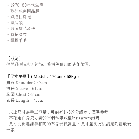
•1970-80年代生產
•歐洲或美國品牌
•短版抽菸袍
•
絲瓜領
•
緞面麻花滾邊
•
麻花腰帶
•圖騰羊毛
【狀況
】
整體品項良好/ 污漬、修補等使用痕跡如附圖。
尺寸平量
】
(
Model：170cm / 58
kg )
【
肩寬 Shoulder：47cm
袖長 Sleeve：61cm
胸圍 Chest：64cm
衣長 Length：75cm
-
以上尺寸為手工測量，可能有1~3公分誤差，僅供參考
-
不確定自身尺寸請於官網私訊或至Instagram詢問
-
尺寸比對建議拿相同的單品去做測量 / 尺寸量測方法請見附圖最後
一張