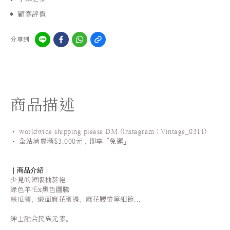
顧客評價
分享到
商品描述
• worldwide shipping please DM (Instagram：Vintage_0311
)
•
全站
消費滿$3,000元，即享「
免運
」
｜商品介紹｜
少見的短版抽菸袍
綠色羊毛x黑色圖騰
絲瓜領、緞面麻花滾邊、麻花腰帶等細節...
紳士融合民族元素。