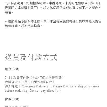
- 非瑕疵說明：鈕釦輕微鬆動、車縫線頭、未剪開之釦眼或口袋（自
行剪開 / 掉或縫上即可），經人為使用所造成的破損或下水之褪色 /
染色。
退換商品必須保持原樣、未下水且
寄回後如有任何異味或是人為使
-
用痕跡等
，
恕不予退換貨。
送貨及付款方式
送貨方式
7-11 取貨不付款 ( 約3~7個工作天到貨 )
店鋪自取 ( 下單3日內於店鋪自取 )
海外寄送 | Overseas Delivery（ Please DM for a shipping quote
before ordering. Do not pay directly ）
付款方式