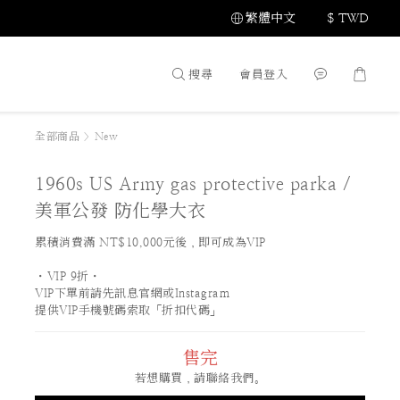
繁體中文
$
TWD
搜尋
會員登入
全部商品
>
New
1960s US Army gas protective parka /
美軍公發 防化學大衣
累積消費滿 NT$10,000元後，即可成為VIP
・VIP 9折・
VIP下單前請先訊息官網或Instagram
提供VIP手機號碼索取「折扣代碼」
售完
若想購買，請聯絡我們。