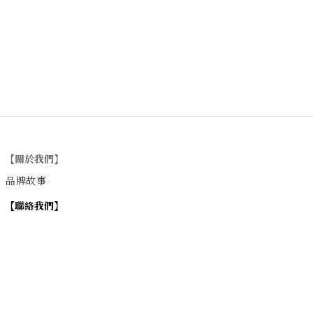
【關於我們】
品牌故事
【
聯絡我們
】
Instagram
：
v
intage_0311
：
地址
台北市士林區大西路74巷16號1樓
Email
：vintage20170311@gmail.com