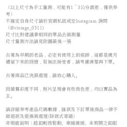
（以上尺寸為手工量測，可能有1～3公分誤差，僅供參
考）
不確定自身尺寸請於官網私訊或至Instagram 詢問
（@vintage_0311)
尺寸比對建議拿相同的單品去做測量
尺寸量測方法請見附圖最後一張
古著為早期的老品，必定有使用上的痕跡，這都是歲月
遺留下來的回憶，若無法接受者，請考慮清楚再下單。
古著商品已洗滌處理，請放心購入。
因螢幕彩度不同，照片呈現會有些微色差，均以實品為
主。
請詳細參考產品尺碼數據，匯款及下訂單後商品一律不
做退款及退換貨處理(除款式寄錯)
非瑕疵說明：鈕釦輕微鬆動、車縫線頭、未剪開之釦眼