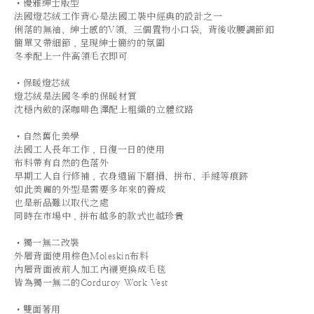
•優雅紳士版型
法國燈芯絨工作背心是法國工裝中經典的設計之一
俐落的無袖、紳士感的V領、三個置物小口袋、背後收腰調節釦
簡單又帶細節，呈現紳士簡約的氛圍
冬季配上一件高領毛衣即可
•保暖燈芯絨
燈芯絨是法國冬季的保暖材質
沈穩內斂的深咖啡色澤配上粗織的立體紋路
•自然舊化美學
法國工人長年工作，日復一日的使用
布料帶有自然的色落外
早期工人自行修補，衣身遺留下磨損、拼布、手縫等痕跡
如此美麗的外型是需要多年來的養成
也是新品難以取代之處
同時在市場中，拼布越多的款式也越珍貴
•
獨一無二改裝
外層背面使用棕色Moleskin布料
內層背面被前人加工內襯更換成毛毯
皆為獨一無二的Corduroy Work Vest
•
雙面著用