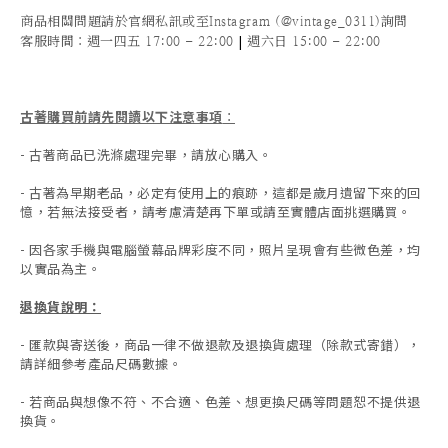
商品相關問題請於官網私訊或至Instagram (@vintage_0311)詢問
|
客服時間
：週一四五 17:00 - 22:00
週六日 15:00 - 22:00
古著購買前請先閱讀以下注意事項
：
- 古著商品已洗滌處理完畢，請放心購入。
- 古著為早期老品，必定有使用上的痕跡，這都是歲月遺留下來的回
憶，若無法接受者，請考慮清楚再下單或請至實體店面挑選購買。
- 因各家手機與電腦螢幕品牌彩度不同，照片呈現會有些微色差，均
以實品為主。
退換貨說明：
-
匯款與寄送後，商品一律不做退款及退換貨處理（除款式寄錯），
請詳細參考產品尺碼數據
。
-
若商品與想像不符、不合適、色差、想更換尺碼等問題恕不提供退
換貨。