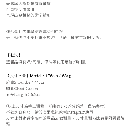
表層與內襯都帶有縫補感
可直接反面著用
呈現出更粗獷的造型輪廓
強烈舊化的美學這幾年受到重視
是一種個性不受拘束的展現，也是一種對主流的反叛。
【狀況
】
整體品項良好/污漬、修補等使用痕跡如附圖。
尺寸平量
】
Model：176cm / 68kg
【
肩寬Shoulder：44cm
胸圍Chest：55cm
衣長Length：62cm
(以上尺寸為手工測量，可能有1~3公分誤差，僅供參考)
不確定自身尺寸請於官網私訊或至Instagram詢問
尺寸比對建議拿相同的單品去做測量 / 尺寸量測方法請見附圖最後一
張