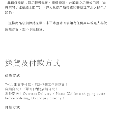
- 非瑕疵說明：鈕釦輕微鬆動、車縫線頭、未剪開之釦眼或口袋（自
行剪開 / 掉或縫上即可），經人為使用所造成的破損或下水之褪色 /
染色。
退換商品必須保持原樣、未下水且
寄回後如有任何異味或是人為使
-
用痕跡等
，
恕不予退換貨。
送貨及付款方式
送貨方式
7-11 取貨不付款 ( 約3~7個工作天到貨 )
店鋪自取 ( 下單3日內於店鋪自取 )
海外寄送 | Overseas Delivery（ Please DM for a shipping quote
before ordering. Do not pay directly ）
付款方式