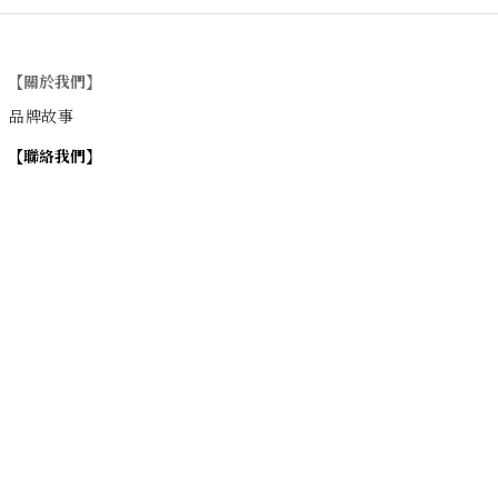
【關於我們】
品牌故事
【
聯絡我們
】
Instagram
：
v
intage_0311
：
地址
台北市士林區大西路74巷16號1樓
Email
：vintage20170311@gmail.com
【
營業時間】
週一 / 週四 / 週五 17:00~22:00
週六 / 週日 15:00~22:00
週二 / 週三 (公休)