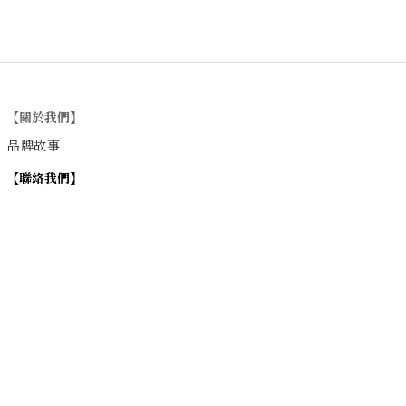
【關於我們】
品牌故事
【
聯絡我們
】
Instagram
：
v
intage_0311
：
地址
台北市士林區大西路74巷16號1樓
Email
：vintage20170311@gmail.com
【
營業時間】
週一 / 週四 / 週五 17:00~22:00
週六 / 週日 15:00~22:00