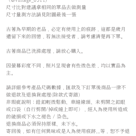
（@vintage_0311)
尺寸比對建議拿相同的單品去做測量
尺寸量測方法請見附圖最後一張
古著為早期的老品，必定有使用上的痕跡，這都是歲月
遺留下來的回憶，若無法接受者，請考慮清楚再下單。
古著商品已洗滌處理，請放心購入。
因螢幕彩度不同，照片呈現會有些微色差，均以實品為
主。
請詳細參考產品尺碼數據，匯款及下訂單後商品一律不
做退款及退換貨處理(除款式寄錯)
非瑕疵說明：鈕釦輕微鬆動、車縫線頭、未剪開之釦眼
或口袋（自行剪開/掉或縫上即可），經人為使用所造成
的破損或下水之褪色 / 染色。
退換商品必須保持原樣、未下水。
寄回後，如有任何異味或是人為使用痕跡...等，恕不予退