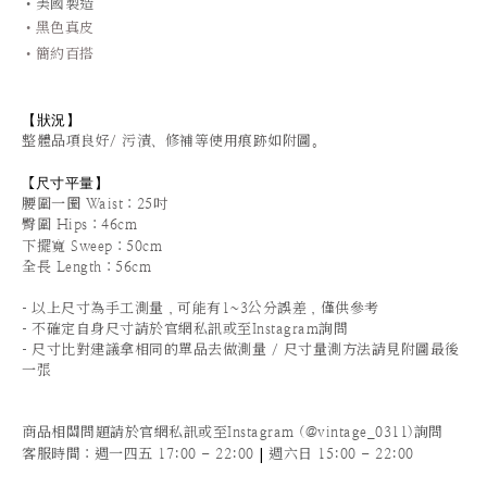
•美國製造
•黑色真皮
•簡約百搭
【狀況
】
整體品項良好/ 污漬、修補等使用痕跡如附圖。
尺寸平量
】
【
腰圍一圈 Waist
：25
吋
臀圍 Hips
：46cm
下擺寬 Sweep
：50cm
全長 Length：56cm
-
以上尺寸為手工測量，可能有1~3公分誤差，僅供參考
-
不確定自身尺寸請於官網私訊或至Instagram詢問
-
尺寸比對建議拿相同的單品去做測量 / 尺寸量測方法請見附圖最後
一張
商品相關問題請於官網私訊或至Instagram (@vintage_0311)詢問
|
客服時間
：週一四五 17:00 - 22:00
週六日 15:00 - 22:00