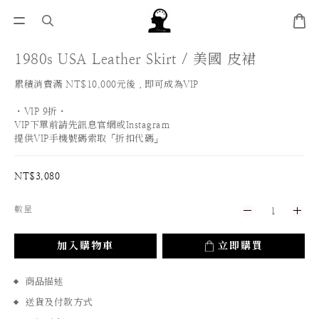
1980s USA Leather Skirt / 美國 皮裙
累積消費滿 NT$10,000元後，即可成為VIP
・VIP 9折・
VIP下單前請先訊息官網或Instagram
提供VIP手機號碼索取「折扣代碼」
NT$3,080
數量
加入購物車
立即購買
商品描述
送貨及付款方式