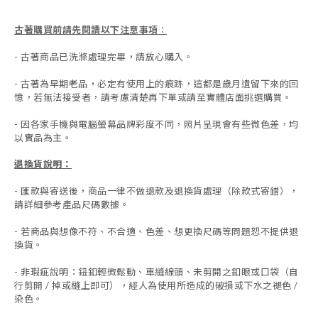
古著購買前請先閱讀以下注意事項
：
- 古著商品已洗滌處理完畢，請放心購入。
- 古著為早期老品，必定有使用上的痕跡，這都是歲月遺留下來的回
憶，若無法接受者，請考慮清楚再下單或請至實體店面挑選購買。
- 因各家手機與電腦螢幕品牌彩度不同，照片呈現會有些微色差，均
以實品為主。
退換貨說明：
-
匯款與寄送後，商品一律不做退款及退換貨處理（除款式寄錯），
請詳細參考產品尺碼數據
。
-
若商品與想像不符、不合適、色差、想更換尺碼等問題恕不提供退
換貨。
- 非瑕疵說明：鈕釦輕微鬆動、車縫線頭、未剪開之釦眼或口袋（自
行剪開 / 掉或縫上即可），經人為使用所造成的破損或下水之褪色 /
染色。