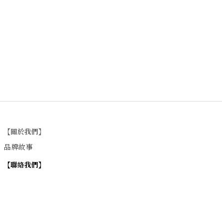
【關於我們】
品牌故事
【
聯絡我們
】
Instagram
：
v
intage_0311
：
地址
台北市士林區大西路74巷16號1樓
Email
：vintage20170311@gmail.com