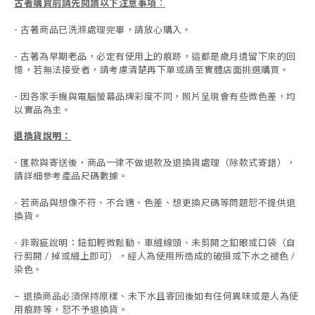
古著購買前請先閱讀以下注意事項
：
- 古著商品已洗滌處理完畢，請放心購入。
- 古著為早期老品，必定有使用上的痕跡，這都是歲月遺留下來的回
憶，若無法接受者，請考慮清楚再下單或請至實體店面挑選購買。
- 因各家手機與電腦螢幕品牌彩度不同，照片呈現會有些微色差，均
以實品為主。
退換貨說明：
-
匯款與寄送後，商品一律不做退款及退換貨處理（除款式寄錯），
請詳細參考產品尺碼數據
。
-
若商品與想像不符、不合適、色差、想更換尺碼等問題恕不提供退
換貨。
- 非瑕疵說明：鈕釦輕微鬆動、車縫線頭、未剪開之釦眼或口袋（自
行剪開 / 掉或縫上即可），經人為使用所造成的破損或下水之褪色 /
染色。
退換商品必須保持原樣、未下水且
寄回後如有任何異味或是人為使
-
用痕跡等
，
恕不予退換貨。