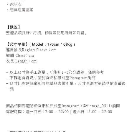
•冰球衣
•
經典惡魔圖案
【狀況
】
整體品項良好/ 污漬、修補等使用痕跡如附圖。
尺寸平量
】
(
Model：176cm / 6
8kg )
【
連肩袖長Raglan Sleeve
：cm
胸圍 Chest：cm
衣長 Length：cm
- 以上尺寸為手工測量，可能有1~3公分誤差，僅供參考
- 不確定自身尺寸請於官網私訊或至Instagram詢問
- 尺寸比對建議拿相同的單品去做測量 / 尺寸量測方法請見附圖最後
一張
商品相關問題請於官網私訊或至Instagram (@vintage_0311)詢問
|
客服時間
：週一四五 17:00 - 22:00
週六日 15:00 - 22:00