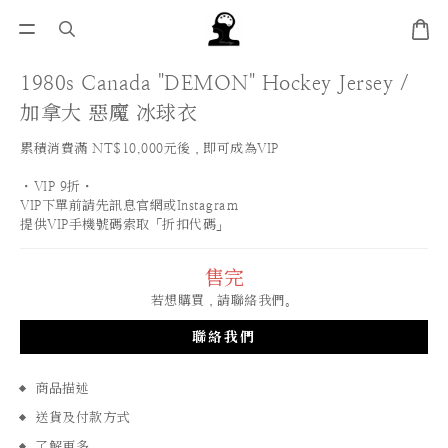
1980s Canada "DEMON" Hockey Jersey /
加拿大 惡魔 冰球衣
累積消費滿 NT$10,000元後，即可成為VIP
・VIP 9折・
VIP下單前請先訊息官網或Instagram
提供VIP手機號碼索取「折扣代碼」
售完
若想購買，請聯絡我們。
聯絡我們
商品描述
送貨及付款方式
了解更多