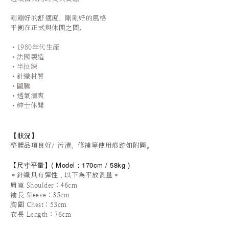
剛剛好的舒適度、剛剛好的風格
平衡在正式與休閒之間。
•1980年代生產
•法國製造
•半拉鍊
•針織材質
•圖騰
•
透氣清爽
•紳士休閒
【狀況
】
整體品項良好/ 污漬、修補等使用痕跡如附圖。
尺寸平量
】
(
Model：170cm / 5
8kg )
【
＊針織具有彈性，以下為平放測量＊
肩寬 Shoulder：46cm
袖長 Sleeve：35cm
胸圍 Chest：53cm
衣長 Length：76cm