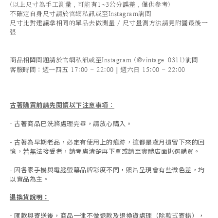
(以上尺寸為手工測量，可能有1~3公分誤差，僅供參考)
不確定自身尺寸請於官網私訊或至Instagram詢問
尺寸比對建議拿相同的單品去做測量 / 尺寸量測方法請見附圖最後一
張
商品相關問題請於官網私訊或至Instagram (@vintage_0311)詢問
|
客服時間
：週一四五 17:00 - 22:00
週六日 15:00 - 22:00
古著購買前請先閱讀以下注意事項
：
- 古著商品已洗滌處理完畢，請放心購入。
- 古著為早期老品，必定有使用上的痕跡，這都是歲月遺留下來的回
憶，若無法接受者，請考慮清楚再下單或請至實體店面挑選購買。
- 因各家手機與電腦螢幕品牌彩度不同，照片呈現會有些微色差，均
以實品為主。
退換貨說明：
-
匯款與寄送後，商品一律不做退款及退換貨處理（除款式寄錯），