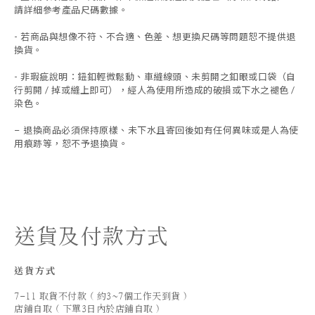
請詳細參考產品尺碼數據
。
-
若商品與想像不符、不合適、色差、想更換尺碼等問題恕不提供退
換貨。
- 非瑕疵說明：鈕釦輕微鬆動、車縫線頭、未剪開之釦眼或口袋（自
行剪開 / 掉或縫上即可），經人為使用所造成的破損或下水之褪色 /
染色。
退換商品必須保持原樣、未下水且
寄回後如有任何異味或是人為使
-
用痕跡等
，
恕不予退換貨。
送貨及付款方式
送貨方式
7-11 取貨不付款 ( 約3~7個工作天到貨 )
店鋪自取 ( 下單3日內於店鋪自取 )