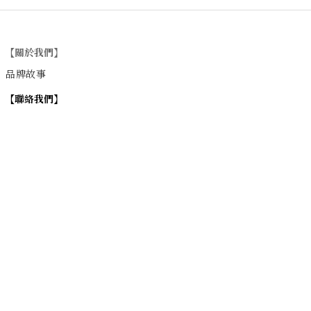
【關於我們】
品牌故事
【
聯絡我們
】
Instagram
：
v
intage_0311
：
地址
台北市士林區大西路74巷16號1樓
Email
：vintage20170311@gmail.com
【
營業時間】
週一 / 週四 / 週五 17:00~22:00
週六 / 週日 15:00~22:00
週二 / 週三 (公休)