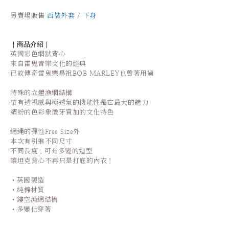
另賣場販售
西裝外套
/
下身
｜商品介紹｜
英國彩色網狀背心
來自雷鬼音樂文化的經典
已故傳奇雷鬼樂鼻祖BOB MARLEY也曾著用過
特殊的立體漁網結構
帶有透視感與極透氣的機能性是它最大的魅力
繽紛的色彩象徵牙買加的文化特色
網繩的彈性Free Size外
本次有引進不同尺寸
不同長度，可有多變的造型
讓坦克背心不再只是打底的內衣！
•英國製造
•純棉材質
•鏤空漁網結構
•多變化穿著