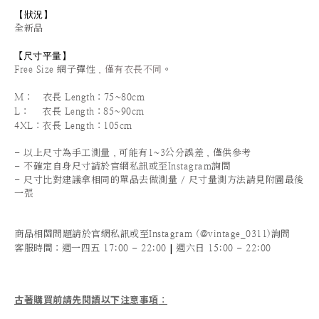
【狀況
】
全新品
尺寸平量
】
【
。
Free Size
網子彈性
，僅有衣長不同
M：
衣長 Length：75~80cm
L：
衣長 Length：85~90cm
4XL：
衣長 Length：105cm
- 以上尺寸為手工測量，可能有1~3公分誤差，僅供參考
- 不確定自身尺寸請於官網私訊或至Instagram詢問
- 尺寸比對建議拿相同的單品去做測量 / 尺寸量測方法請見附圖最後
一張
商品相關問題請於官網私訊或至Instagram (@vintage_0311)詢問
|
客服時間
：週一四五 17:00 - 22:00
週六日 15:00 - 22:00
古著購買前請先閱讀以下注意事項
：