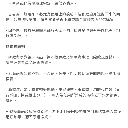
- 古著商品已洗滌處理完畢，請放心購入。
- 古著為早期老品，必定有使用上的痕跡，這都是歲月遺留下來的回
憶，若無法接受者，請考慮清楚再下單或請至實體店面挑選購買。
- 因各家手機與電腦螢幕品牌彩度不同，照片呈現會有些微色差，均
以實品為主。
退換貨說明：
-
匯款與寄送後，商品一律不做退款及退換貨處理（除款式寄錯），
請詳細參考產品尺碼數據
。
-
若商品與想像不符、不合適、色差、想更換尺碼等問題恕不提供退
換貨。
- 非瑕疵說明：鈕釦輕微鬆動、車縫線頭、未剪開之釦眼或口袋（自
行剪開 / 掉或縫上即可），經人為使用所造成的破損或下水之褪色 /
染色。
退換商品必須保持原樣、未下水且
寄回後如有任何異味或是人為使
-
用痕跡等
，
恕不予退換貨。