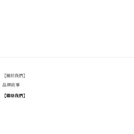
【關於我們】
品牌故事
【
聯絡我們
】
Instagram
：
v
intage_0311
：
地址
台北市士林區大西路74巷16號1樓
Email
：vintage20170311@gmail.com