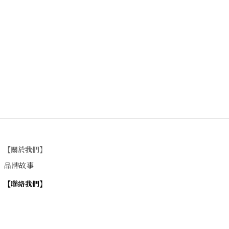
【關於我們】
品牌故事
【
聯絡我們
】
Instagram
：
v
intage_0311
：
地址
台北市士林區大西路74巷16號1樓