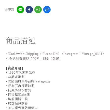
分享到
商品描述
•Worldwide Shipping / Please DM (Instagram：Vintage_0311
)
•
全站
消費滿$3,000元，即享「
免運
」
｜商品介紹｜
•1980年代末期生產
•早期香港製
•美國經典戶外品牌 Patagonia
•經典三角標籤時期
•防風防潑水材質
•門襟壓釦x拉鍊
•胸前側插口袋
•腰部抽繩調節
•袖口魔鬼氈防風縮口