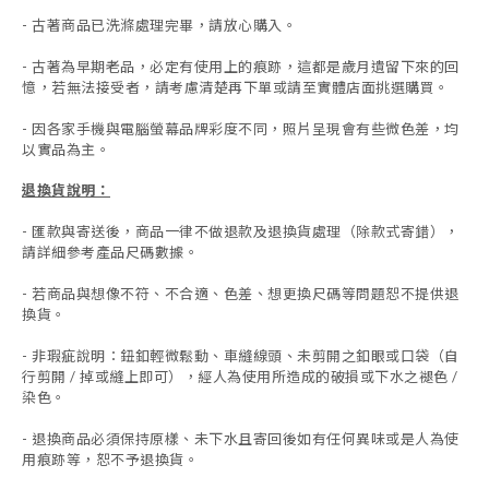
- 古著商品已洗滌處理完畢，請放心購入。
- 古著為早期老品，必定有使用上的痕跡，這都是歲月遺留下來的回
憶，若無法接受者，請考慮清楚再下單或請至實體店面挑選購買。
- 因各家手機與電腦螢幕品牌彩度不同，照片呈現會有些微色差，均
以實品為主。
退換貨說明：
-
匯款與寄送後，商品一律不做退款及退換貨處理（除款式寄錯），
請詳細參考產品尺碼數據
。
-
若商品與想像不符、不合適、色差、想更換尺碼等問題恕不提供退
換貨。
- 非瑕疵說明：鈕釦輕微鬆動、車縫線頭、未剪開之釦眼或口袋（自
行剪開 / 掉或縫上即可），經人為使用所造成的破損或下水之褪色 /
染色。
-
退換商品必須保持原樣、未下水且
寄回後如有任何異味或是人為使
用痕跡等
，
恕不予退換貨。