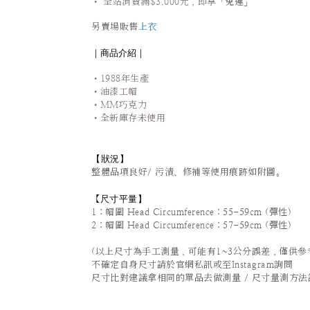
•
全站
消費滿$3,000元，即享「
免運
」
另賣場販售
上衣
｜商品介紹｜
•1988年生產
•油漆工帽
•
MM巧克力
•全新庫存未使用
【狀況
】
整體品項良好/ 污漬、修補等使用痕跡如附圖。
尺寸平量
】
【
1：帽圍 Head Circumference：55-59cm (彈性)
2：帽圍 Head Circumference：57-59cm (彈性)
(以上尺寸為手工測量，可能有1~3公分誤差，僅供參
不確定自身尺寸請於官網私訊或至Instagram詢問
尺寸比對建議拿相同的單品去做測量 / 尺寸量測方