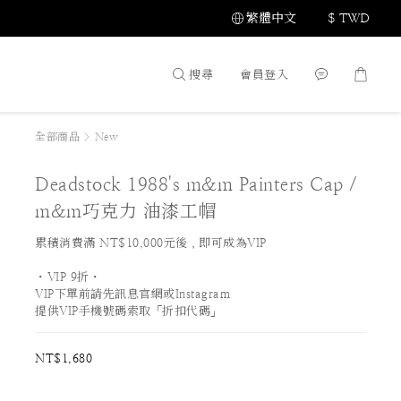
繁體中文
$
TWD
搜尋
會員登入
全部商品
>
New
Deadstock 1988's m&m Painters Cap /
m&m巧克力 油漆工帽
累積消費滿 NT$10,000元後，即可成為VIP
・VIP 9折・
VIP下單前請先訊息官網或Instagram
提供VIP手機號碼索取「折扣代碼」
NT$1,680