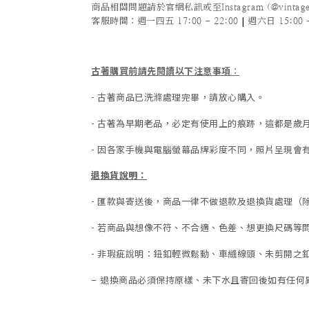
商品相關問題請於官網私訊或至Instagram (@vintage
|
客服時間
：週一四五 17:00 - 22:00
週六日 15:00 -
古著購買前請先閱讀以下注意事項
：
- 古著商品已洗滌處理完畢，請放心購入。
- 古著為早期老品，必定有使用上的痕跡，這都是
- 因各家手機與電腦螢幕品牌彩度不同，照片呈現會
退換貨說明：
-
匯款與寄送後，商品一律不做退款及退換貨處理（
-
若商品與想像不符、不合適、色差、想更換尺碼等
- 非瑕疵說明：鈕釦輕微鬆動、車縫線頭、未剪開之釦
退換商品必須保持原樣、未下水且
寄回後如有任何
-