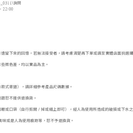
_0311)詢問
 22:00
歲月遺留下來的回憶，若無法接受者，請考慮清楚再下單或請至實體店面挑選
有些微色差，均以實品為主。
除款式寄錯），
請詳細參考產品尺碼數據
。
問題恕不提供退換貨。
眼或口袋（自行剪開 / 掉或縫上即可），經人為使用所造成的破損或下水之褪
異味或是人為使用痕跡等
，
恕不予退換貨。