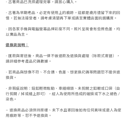
- 古著商品已洗滌處理完畢，請放心購入。
- 古著為早期老品，必定有使用上的痕跡，這都是歲月遺留下來的回
憶，若無法接受者，請考慮清楚再下單或請至實體店面挑選購買。
- 因各家手機與電腦螢幕品牌彩度不同，照片呈現會有些微色差，均
以實品為主。
退換貨說明：
-
匯款與寄送後，商品一律不做退款及退換貨處理（除款式寄錯），
請詳細參考產品尺碼數據
。
-
若商品與想像不符、不合適、色差、想更換尺碼等問題恕不提供退
換貨。
- 非瑕疵說明：鈕釦輕微鬆動、車縫線頭、未剪開之釦眼或口袋（自
行剪開 / 掉或縫上即可），經人為使用所造成的破損或下水之褪色 /
染色。
退換商品必須保持原樣、未下水且
寄回後如有任何異味或是人為使
-
用痕跡等
，
恕不予退換貨。