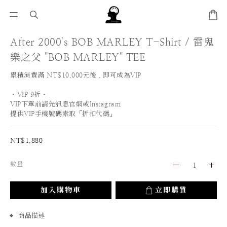
After 2000's BOB MARLEY T-Shirt / 雷鬼
樂之父 "BOB MARLEY" TEE
累積消費滿 NT$10,000元後，即可成為VIP
・VIP 9折・
VIP下單前請先訊息官網或Instagram
提供VIP手機號碼索取「折扣代碼」
NT$1,880
數量
加入購物車
立即購買
商品描述