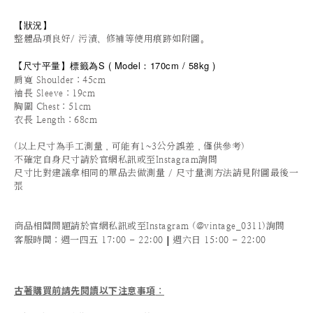
【狀況
】
整體品項良好/ 污漬、修補等使用痕跡如附圖。
尺寸平量
】標籤為S (
Model：170cm / 5
8kg )
【
肩寬 Shoulder：45cm
袖長 Sleeve：19cm
胸圍 Chest：51cm
衣長 Length：68cm
(以上尺寸為手工測量，可能有1~3公分誤差，僅供參考)
不確定自身尺寸請於官網私訊或至Instagram詢問
尺寸比對建議拿相同的單品去做測量 / 尺寸量測方法請見附圖最後一
張
商品相關問題請於官網私訊或至Instagram (@vintage_0311)詢問
|
客服時間
：週一四五 17:00 - 22:00
週六日 15:00 - 22:00
古著購買前請先閱讀以下注意事項
：