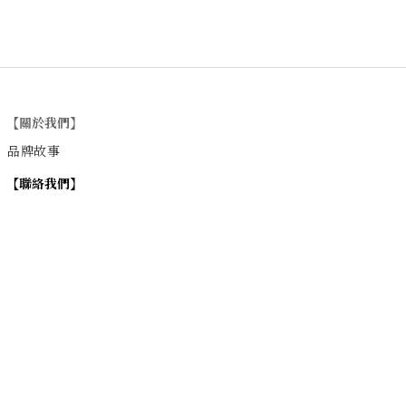
【關於我們】
品牌故事
【
聯絡我們
】
Instagram
：
v
intage_0311
：
地址
台北市士林區大西路74巷16號1樓
Email
：vintage20170311@gmail.com
【
營業時間】
週一 / 週四 / 週五 17:00~22:00
週六 / 週日 15:00~22:00