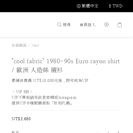
繁體中文
$
TWD
搜尋
會員登入
全部商品
>
New
"cool fabric" 1980-90s Euro rayon shirt
/ 歐洲 人造絲 襯衫
累積消費滿 NT$10,000元後，即可成為VIP
・VIP 9折・
VIP下單前請先訊息官網或Instagram
提供VIP手機號碼索取「折扣代碼」
NT$3,680
數量