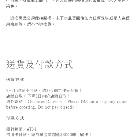
行剪開 / 掉或縫上即可），經人為使用所造成的破損或下水之褪色 /
染色。
退換商品必須保持原樣、未下水且
寄回後如有任何異味或是人為使
-
用痕跡等
，
恕不予退換貨。
送貨及付款方式
送貨方式
7-11 取貨不付款 ( 約3~7個工作天到貨 )
店鋪自取 ( 下單3日內於店鋪自取 )
海外寄送 | Overseas Delivery（ Please DM for a shipping quote
before ordering. Do not pay directly ）
付款方式
銀行轉帳／ATM
信用卡付款 ( 總訂單金額超過$3000即可刷卡 )