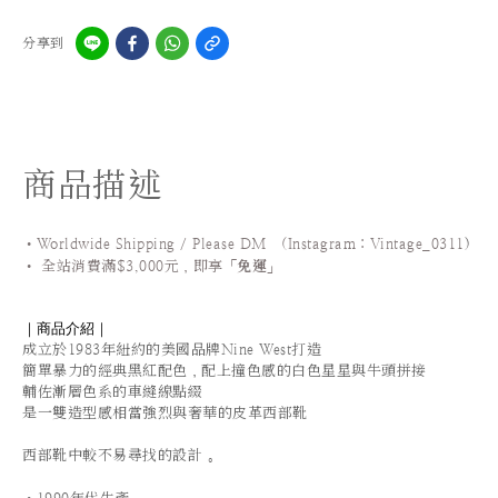
分享到
商品描述
•Worldwide Shipping / Please DM (Instagram：Vintage_0311
)
•
全站
消費滿$3,000元，即享「
免運
」
｜商品介紹｜
成立於1983年紐約的美國品牌Nine West打造
簡單暴力的經典黑紅配色
，
配上撞色感的白色星星與牛頭拼接
輔佐漸層色系的車縫線點綴
是一雙造型感相當強烈與奢華的皮革西部靴
西部靴中較不易尋找的設計
。