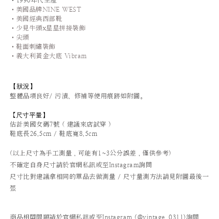
•1990年代生產
•美國品牌NINE WEST
•美國經典西部靴
•少見牛頭x星星拼接裝飾
•尖頭
•鞋面刺繡裝飾
•義大利黃金大底 Vibram
【狀況
】
整體品項良好/ 污漬、修補等使用痕跡如附圖。
尺寸平量
】
【
估計美國女碼7號
( 建議來店試穿 )
鞋底長26.5cm / 鞋底寬8.5cm
(以上尺寸為手工測量，可能有1~3公分誤差，僅供參考)
不確定自身尺寸請於官網私訊或至Instagram詢問
尺寸比對建議拿相同的單品去做測量 / 尺寸量測方法請見附圖最後一
張
商品相關問題請於官網私訊或至Instagram (@vintage_0311)詢問