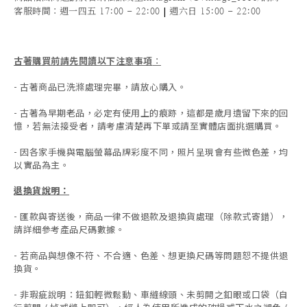
|
客服時間
：週一四五 17:00 - 22:00
週六日 15:00 - 22:00
古著購買前請先閱讀以下注意事項
：
- 古著商品已洗滌處理完畢，請放心購入。
- 古著為早期老品，必定有使用上的痕跡，這都是歲月遺留下來的回
憶，若無法接受者，請考慮清楚再下單或請至實體店面挑選購買。
- 因各家手機與電腦螢幕品牌彩度不同，照片呈現會有些微色差，均
以實品為主。
退換貨說明：
-
匯款與寄送後，商品一律不做退款及退換貨處理（除款式寄錯），
請詳細參考產品尺碼數據
。
-
若商品與想像不符、不合適、色差、想更換尺碼等問題恕不提供退
換貨。
- 非瑕疵說明：鈕釦輕微鬆動、車縫線頭、未剪開之釦眼或口袋（自