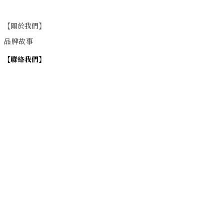
【關於我們】
品牌故事
【
聯絡我們
】
Instagram
：
v
intage_0311
：
地址
台北市士林區大西路74巷16號1樓
Email
：vintage20170311@gmail.com
【
營業時間】
週一 / 週四 / 週五 17:00~22:00
週六 / 週日 15:00~22:00
週二 / 週三 (公休)
退換貨政策
| 條款及細則 | 2017 © 0311 Vintage