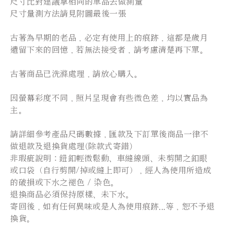
尺寸比對建議拿相同的單品去做測量
尺寸量測方法請見附圖最後一張
古著為早期的老品，必定有使用上的痕跡，這都是歲月
遺留下來的回憶，若無法接受者，請考慮清楚再下單。
古著商品已洗滌處理，請放心購入。
因螢幕彩度不同，照片呈現會有些微色差，均以實品為
主。
請詳細參考產品尺碼數據，匯款及下訂單後商品一律不
做退款及退換貨處理(除款式寄錯)
非瑕疵說明：鈕釦輕微鬆動、車縫線頭、未剪開之釦眼
或口袋（自行剪開/掉或縫上即可），經人為使用所造成
的破損或下水之褪色 / 染色。
退換商品必須保持原樣、未下水。
寄回後，如有任何異味或是人為使用痕跡...等，恕不予退
換貨。